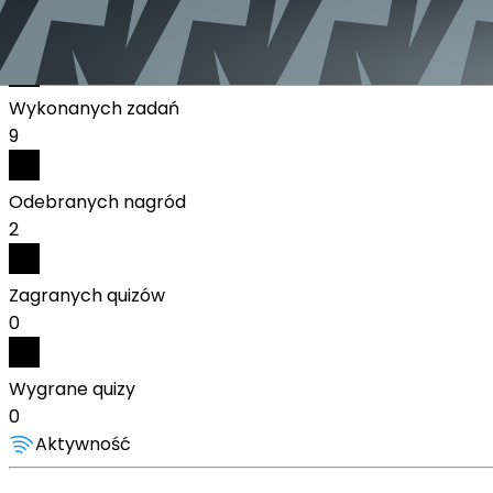
Polska
Statystyki:
Wykonanych zadań
9
Odebranych nagród
2
Zagranych quizów
0
Wygrane quizy
0
Aktywność