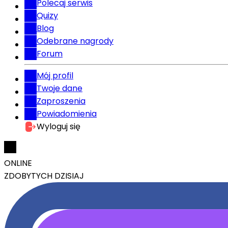
Polecaj serwis
Quizy
Blog
Odebrane nagrody
Forum
Mój profil
Twoje dane
Zaproszenia
Powiadomienia
Wyloguj się
ONLINE
ZDOBYTYCH DZISIAJ