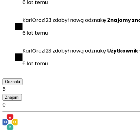
6 lat temu
KarlOrcz123
zdobył
nową odznakę
Znajomy zn
6 lat temu
KarlOrcz123
zdobył
nową odznakę
Użytkownik
6 lat temu
Odznaki
5
Znajomi
0