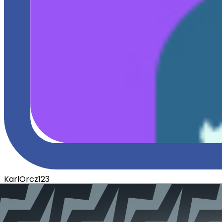
KarlOrcz123
Poziom
5
Aktywny
rok temu
Dołączył
29.11.2020