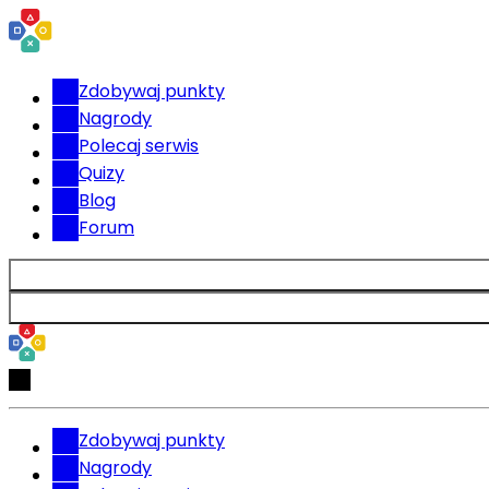
Zdobywaj punkty
Nagrody
Polecaj serwis
Quizy
Blog
Forum
Zdobywaj punkty
Nagrody