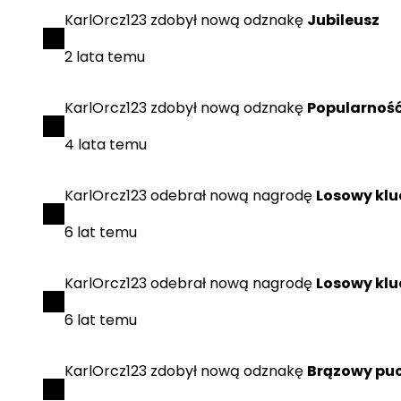
KarlOrcz123
zdobył
nową odznakę
Jubileusz
2 lata temu
KarlOrcz123
zdobył
nową odznakę
Popularnoś
4 lata temu
KarlOrcz123
odebrał
nową nagrodę
Losowy klu
6 lat temu
KarlOrcz123
odebrał
nową nagrodę
Losowy klu
6 lat temu
KarlOrcz123
zdobył
nową odznakę
Brązowy pu