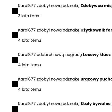
Karol877
zdobył
nową odznakę
Zdobywca misj
3 lata temu
Karol877
zdobył
nową odznakę
Użytkownik fo
4 lata temu
Karol877
odebrał
nową nagrodę
Losowy klucz
4 lata temu
Karol877
zdobył
nową odznakę
Brązowy puch
4 lata temu
Karol877
zdobył
nową odznakę
Stały bywalec