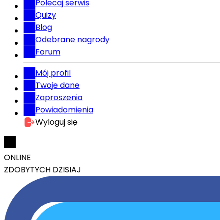
Polecaj serwis
Quizy
Blog
Odebrane nagrody
Forum
Mój profil
Twoje dane
Zaproszenia
Powiadomienia
Wyloguj się
ONLINE
ZDOBYTYCH DZISIAJ