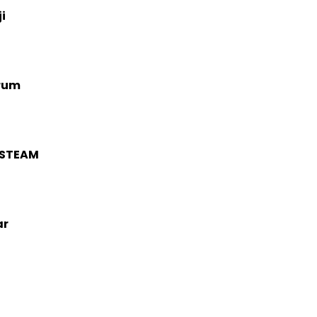
i
rum
 STEAM
ar