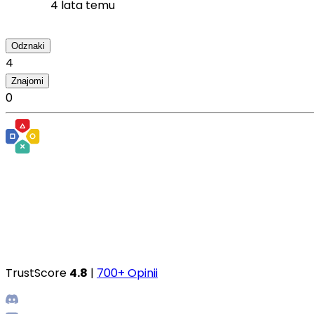
4 lata temu
Odznaki
4
Znajomi
0
TrustScore
4.8
|
700+ Opinii