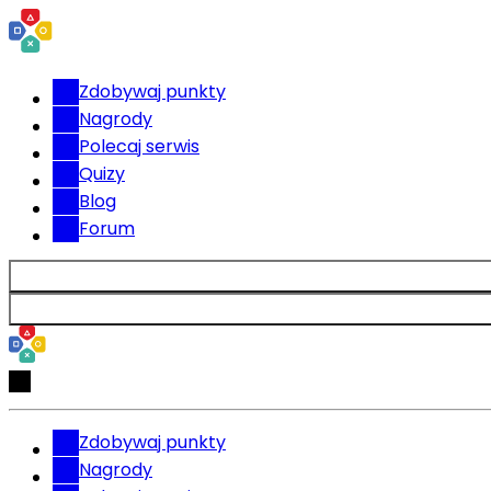
Zdobywaj punkty
Nagrody
Polecaj serwis
Quizy
Blog
Forum
Zdobywaj punkty
Nagrody