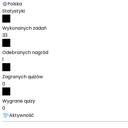
Polska
Statystyki:
Wykonanych zadań
33
Odebranych nagród
1
Zagranych quizów
0
Wygrane quizy
0
Aktywność