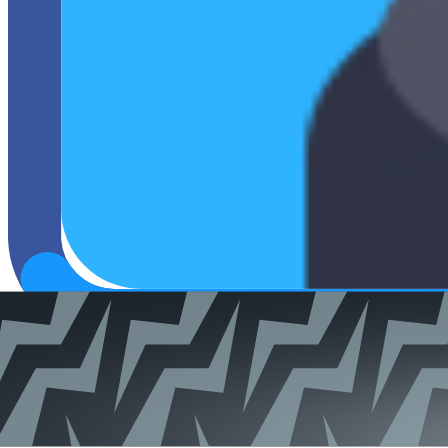
Karol877
Poziom
4
Aktywny
3 lata temu
Dołączył
20.11.2022