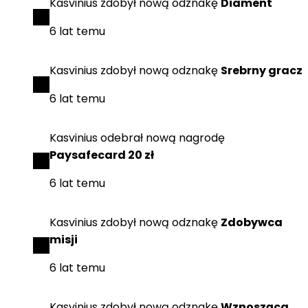
Kasvinius
zdobył
nową odznakę
Diament
6 lat temu
Kasvinius
zdobył
nową odznakę
Srebrny gracz
6 lat temu
Kasvinius
odebrał
nową nagrodę
Paysafecard 20 zł
6 lat temu
Kasvinius
zdobył
nową odznakę
Zdobywca
misji
6 lat temu
Kasvinius
zdobył
nową odznakę
Wznosząca