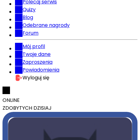
Polecaj serwis
Quizy
Blog
Odebrane nagrody
Forum
Mój profil
Twoje dane
Zaproszenia
Powiadomienia
Wyloguj się
ONLINE
ZDOBYTYCH DZISIAJ