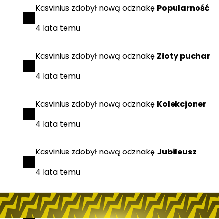
Kasvinius
zdobył
nową odznakę
Popularność
4 lata temu
Kasvinius
zdobył
nową odznakę
Złoty puchar
4 lata temu
Kasvinius
zdobył
nową odznakę
Kolekcjoner
4 lata temu
Kasvinius
zdobył
nową odznakę
Jubileusz
4 lata temu
Kasvinius
odebrał
nową nagrodę
Losowy
klucz STEAM