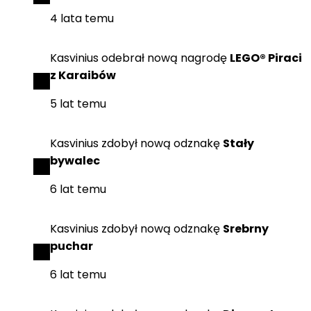
4 lata temu
Kasvinius
odebrał
nową nagrodę
LEGO® Piraci
z Karaibów
5 lat temu
Kasvinius
zdobył
nową odznakę
Stały
bywalec
6 lat temu
Kasvinius
zdobył
nową odznakę
Srebrny
puchar
6 lat temu