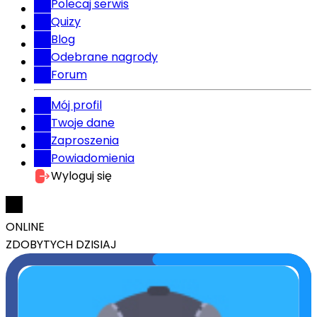
Polecaj serwis
Quizy
Blog
Odebrane nagrody
Forum
Mój profil
Twoje dane
Zaproszenia
Powiadomienia
Wyloguj się
ONLINE
ZDOBYTYCH DZISIAJ