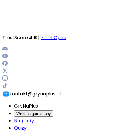
TrustScore
4.8
|
700+ Opinii
kontakt@grynaplus.pl
GryNaPlus
Wróć na górę strony
Nagrody
Quizy