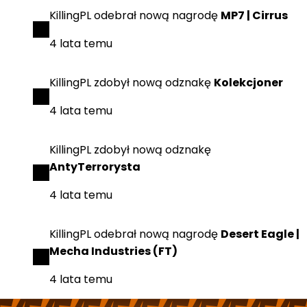
KillingPL
odebrał
nową nagrodę
MP7 | Cirrus
4 lata temu
KillingPL
zdobył
nową odznakę
Kolekcjoner
4 lata temu
KillingPL
zdobył
nową odznakę
AntyTerrorysta
4 lata temu
KillingPL
odebrał
nową nagrodę
Desert Eagle |
Mecha Industries (FT)
4 lata temu