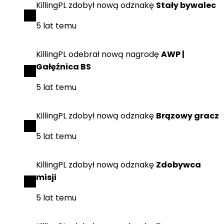
KillingPL
zdobył
nową odznakę
Stały bywalec
5 lat temu
KillingPL
odebrał
nową nagrodę
AWP |
Gałęźnica BS
5 lat temu
KillingPL
zdobył
nową odznakę
Brązowy gracz
5 lat temu
KillingPL
zdobył
nową odznakę
Zdobywca
misji
5 lat temu