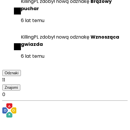
KillingPL
zdobył
nową odznakę
Brązowy
puchar
6 lat temu
KillingPL
zdobył
nową odznakę
Wznosząca
gwiazda
6 lat temu
Odznaki
11
Znajomi
0