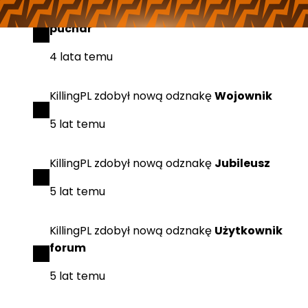
KillingPL
zdobył
nową odznakę
Srebrny
puchar
4 lata temu
KillingPL
zdobył
nową odznakę
Wojownik
5 lat temu
KillingPL
zdobył
nową odznakę
Jubileusz
5 lat temu
KillingPL
zdobył
nową odznakę
Użytkownik
forum
5 lat temu