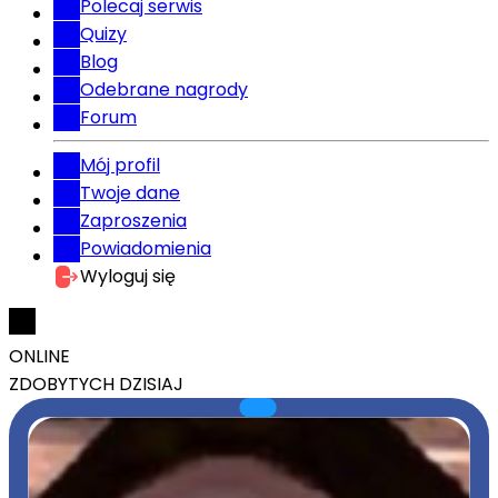
Polecaj serwis
Quizy
Blog
Odebrane nagrody
Forum
Mój profil
Twoje dane
Zaproszenia
Powiadomienia
Wyloguj się
ONLINE
ZDOBYTYCH DZISIAJ