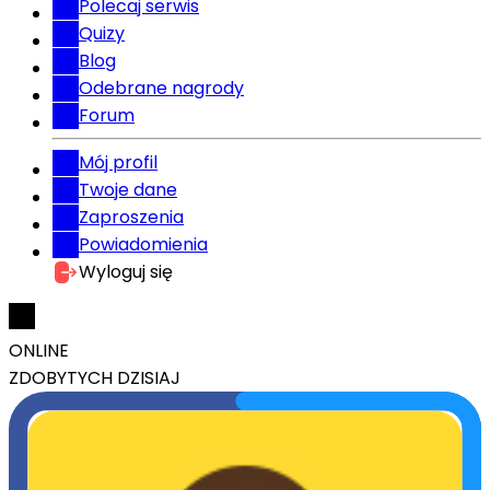
Polecaj serwis
Quizy
Blog
Odebrane nagrody
Forum
Mój profil
Twoje dane
Zaproszenia
Powiadomienia
Wyloguj się
ONLINE
ZDOBYTYCH DZISIAJ