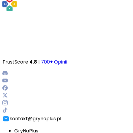
TrustScore
4.8
|
700+ Opinii
kontakt@grynaplus.pl
GryNaPlus