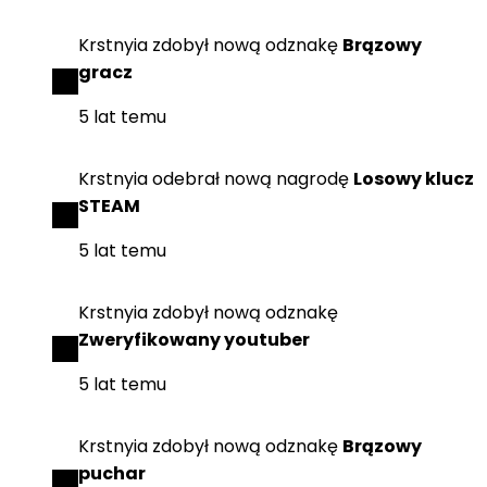
Krstnyia
zdobył
nową odznakę
Brązowy
gracz
5 lat temu
Krstnyia
odebrał
nową nagrodę
Losowy klucz
STEAM
5 lat temu
Krstnyia
zdobył
nową odznakę
Zweryfikowany youtuber
5 lat temu
Krstnyia
zdobył
nową odznakę
Brązowy
puchar