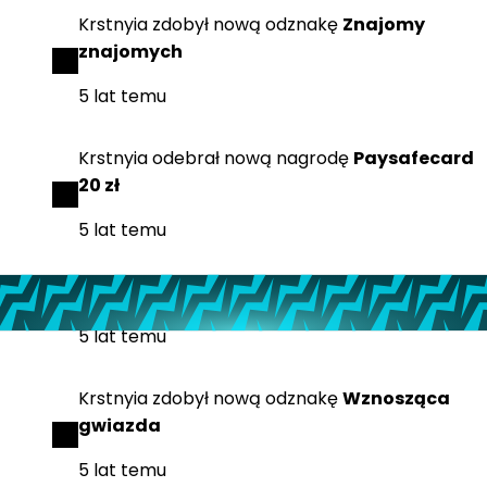
Krstnyia
zdobył
nową odznakę
Znajomy
znajomych
5 lat temu
Krstnyia
odebrał
nową nagrodę
Paysafecard
20 zł
5 lat temu
Krstnyia
zdobył
nową odznakę
Srebrny gracz
5 lat temu
Krstnyia
zdobył
nową odznakę
Wznosząca
gwiazda
5 lat temu