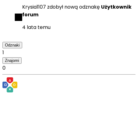
Krysia1107
zdobył
nową odznakę
Użytkownik
forum
4 lata temu
Odznaki
1
Znajomi
0