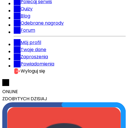
Polecaj serwis
Quizy
Blog
Odebrane nagrody
Forum
Mój profil
Twoje dane
Zaproszenia
Powiadomienia
Wyloguj się
ONLINE
ZDOBYTYCH DZISIAJ