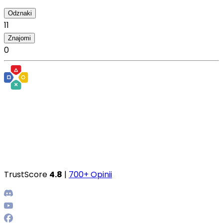
Odznaki
11
Znajomi
0
TrustScore
4.8
|
700+ Opinii