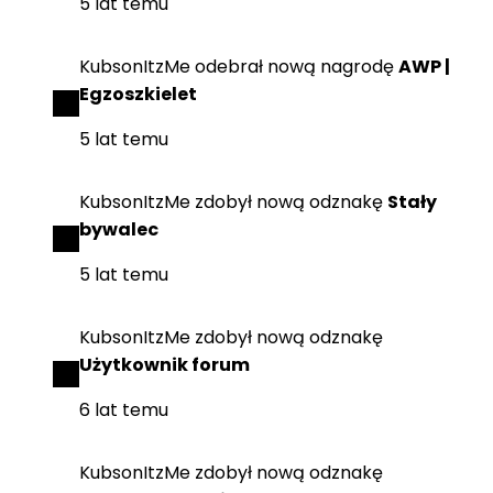
5 lat temu
KubsonItzMe
odebrał
nową nagrodę
AWP |
Egzoszkielet
5 lat temu
KubsonItzMe
zdobył
nową odznakę
Stały
bywalec
5 lat temu
KubsonItzMe
zdobył
nową odznakę
Użytkownik forum
6 lat temu
KubsonItzMe
zdobył
nową odznakę