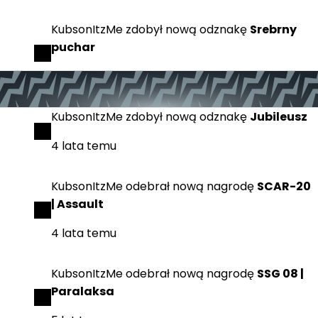
KubsonItzMe
zdobył
nową odznakę
Srebrny
puchar
4 lata temu
KubsonItzMe
zdobył
nową odznakę
Jubileusz
4 lata temu
KubsonItzMe
odebrał
nową nagrodę
SCAR-20
| Assault
4 lata temu
KubsonItzMe
odebrał
nową nagrodę
SSG 08 |
Paralaksa