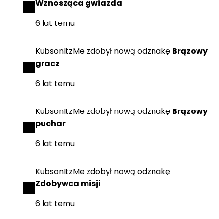
Wznosząca gwiazda
6 lat temu
KubsonItzMe
zdobył
nową odznakę
Brązowy
gracz
6 lat temu
KubsonItzMe
zdobył
nową odznakę
Brązowy
puchar
6 lat temu
KubsonItzMe
zdobył
nową odznakę
Zdobywca misji
6 lat temu