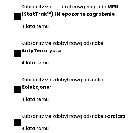
KubsonItzMe
odebrał
nową nagrodę
MP9
(StatTrak™) | Niepozorne zagrożenie
4 lata temu
KubsonItzMe
zdobył
nową odznakę
AntyTerrorysta
4 lata temu
KubsonItzMe
zdobył
nową odznakę
Kolekcjoner
4 lata temu
KubsonItzMe
zdobył
nową odznakę
Farciarz
4 lata temu