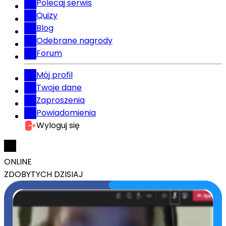
Polecaj serwis
Quizy
Blog
Odebrane nagrody
Forum
Mój profil
Twoje dane
Zaproszenia
Powiadomienia
Wyloguj się
ONLINE
ZDOBYTYCH DZISIAJ