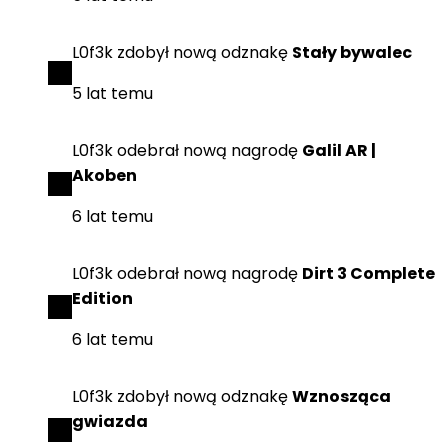
L0f3k
zdobył
nową odznakę
Stały bywalec
5 lat temu
L0f3k
odebrał
nową nagrodę
Galil AR |
Akoben
6 lat temu
L0f3k
odebrał
nową nagrodę
Dirt 3 Complete
Edition
6 lat temu
L0f3k
zdobył
nową odznakę
Wznosząca
gwiazda