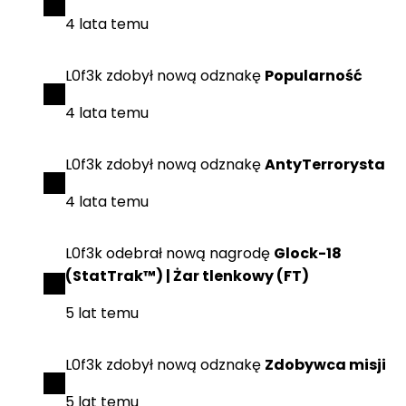
4 lata temu
L0f3k
zdobył
nową odznakę
Popularność
4 lata temu
L0f3k
zdobył
nową odznakę
AntyTerrorysta
4 lata temu
L0f3k
odebrał
nową nagrodę
Glock-18
(StatTrak™) | Żar tlenkowy (FT)
5 lat temu
L0f3k
zdobył
nową odznakę
Zdobywca misji
5 lat temu