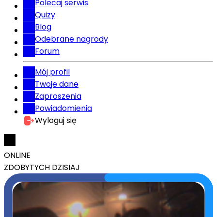
Polecaj serwis
Quizy
Blog
Odebrane nagrody
Forum
Mój profil
Twoje dane
Zaproszenia
Powiadomienia
Wyloguj się
ONLINE
ZDOBYTYCH DZISIAJ