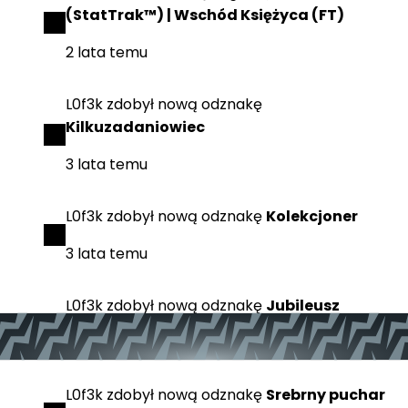
(StatTrak™) | Wschód Księżyca (FT)
2 lata temu
L0f3k
zdobył
nową odznakę
Kilkuzadaniowiec
3 lata temu
L0f3k
zdobył
nową odznakę
Kolekcjoner
3 lata temu
L0f3k
zdobył
nową odznakę
Jubileusz
3 lata temu
L0f3k
zdobył
nową odznakę
Srebrny puchar