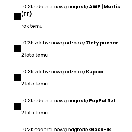
L0f3k
odebrał
nową nagrodę
AWP | Mortis
(FT)
rok temu
L0f3k
zdobył
nową odznakę
Złoty puchar
2 lata temu
L0f3k
zdobył
nową odznakę
Kupiec
2 lata temu
L0f3k
odebrał
nową nagrodę
PayPal 5 zł
2 lata temu
L0f3k
odebrał
nową nagrodę
Glock-18