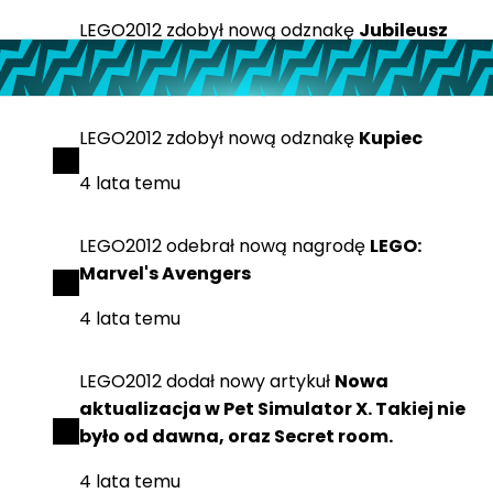
LEGO2012
zdobył
nową odznakę
Jubileusz
4 lata temu
LEGO2012
zdobył
nową odznakę
Kupiec
4 lata temu
LEGO2012
odebrał
nową nagrodę
LEGO:
Marvel's Avengers
4 lata temu
LEGO2012
dodał
nowy artykuł
Nowa
aktualizacja w Pet Simulator X. Takiej nie
było od dawna, oraz Secret room.
4 lata temu