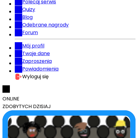
Polecaj serwis
Quizy
Blog
Odebrane nagrody
Forum
Mój profil
Twoje dane
Zaproszenia
Powiadomienia
Wyloguj się
ONLINE
ZDOBYTYCH DZISIAJ