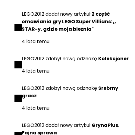
LEGO2012
dodał
nowy artykuł
2 część
omawiania gry LEGO Super Villians: ,,
STAR-y, gdzie moja bieżnia"
4 lata temu
LEGO2012
zdobył
nową odznakę
Kolekcjoner
4 lata temu
LEGO2012
zdobył
nową odznakę
Srebrny
gracz
4 lata temu
LEGO2012
dodał
nowy artykuł
GrynaPlus.
Fajna sprawa