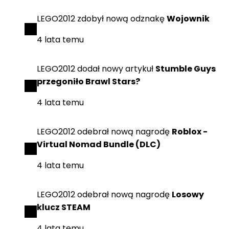
LEGO2012
zdobył
nową odznakę
Wojownik
4 lata temu
LEGO2012
dodał
nowy artykuł
Stumble Guys
przegoniło Brawl Stars?
4 lata temu
LEGO2012
odebrał
nową nagrodę
Roblox -
Virtual Nomad Bundle (DLC)
4 lata temu
LEGO2012
odebrał
nową nagrodę
Losowy
klucz STEAM
4 lata temu