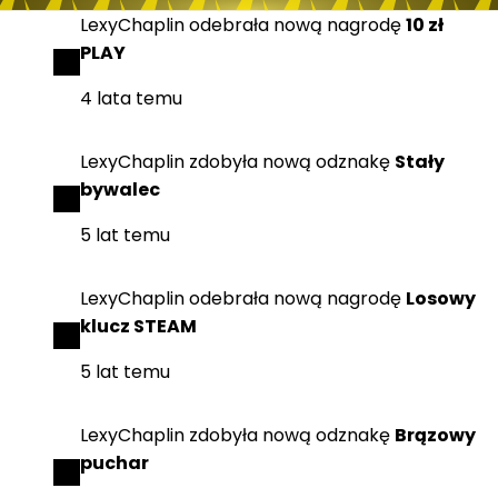
LexyChaplin
odebrała
nową nagrodę
10 zł
PLAY
4 lata temu
LexyChaplin
zdobyła
nową odznakę
Stały
bywalec
5 lat temu
LexyChaplin
odebrała
nową nagrodę
Losowy
klucz STEAM
5 lat temu
LexyChaplin
zdobyła
nową odznakę
Brązowy
puchar