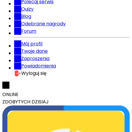
Polecaj serwis
Quizy
Blog
Odebrane nagrody
Forum
Mój profil
Twoje dane
Zaproszenia
Powiadomienia
Wyloguj się
ONLINE
ZDOBYTYCH DZISIAJ