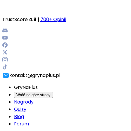
TrustScore
4.8
|
700+ Opinii
kontakt@grynaplus.pl
GryNaPlus
Wróć na górę strony
Nagrody
Quizy
Blog
Forum