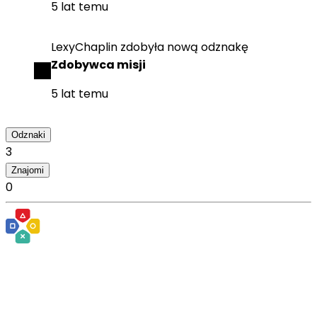
5 lat temu
LexyChaplin
zdobyła
nową odznakę
Zdobywca misji
5 lat temu
Odznaki
3
Znajomi
0