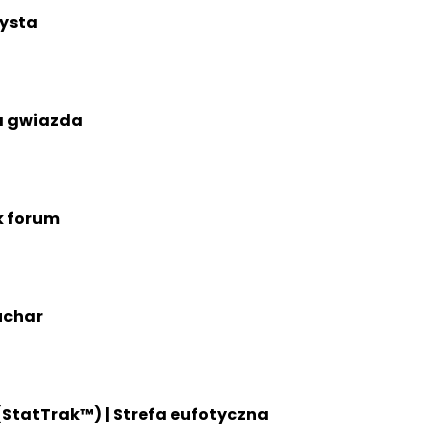
ysta
 gwiazda
k forum
uchar
(StatTrak™) | Strefa eufotyczna