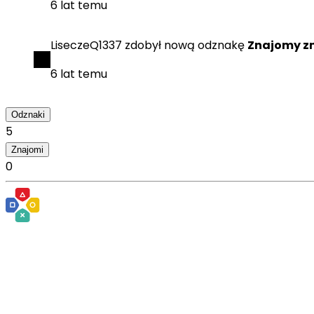
6 lat temu
LiseczeQ1337
zdobył
nową odznakę
Znajomy z
6 lat temu
Odznaki
5
Znajomi
0