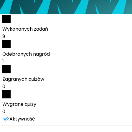
Polska
Statystyki:
Wykonanych zadań
9
Odebranych nagród
1
Zagranych quizów
0
Wygrane quizy
0
Aktywność