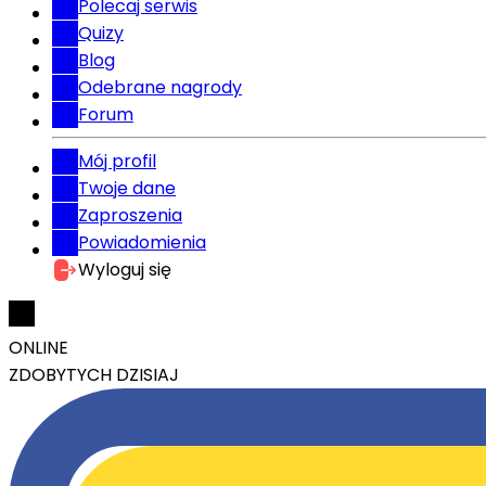
Polecaj serwis
Quizy
Blog
Odebrane nagrody
Forum
Mój profil
Twoje dane
Zaproszenia
Powiadomienia
Wyloguj się
ONLINE
ZDOBYTYCH DZISIAJ