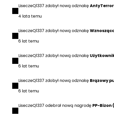
LiseczeQ1337
zdobył
nową odznakę
AntyTerror
4 lata temu
LiseczeQ1337
zdobył
nową odznakę
Wznosząca
6 lat temu
LiseczeQ1337
zdobył
nową odznakę
Użytkowni
6 lat temu
LiseczeQ1337
zdobył
nową odznakę
Brązowy p
6 lat temu
LiseczeQ1337
odebrał
nową nagrodę
PP-Bizon 