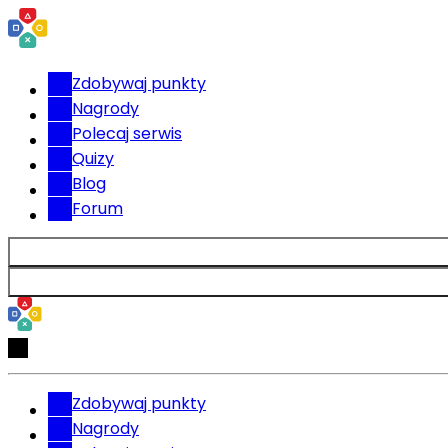
Zdobywaj punkty
Nagrody
Polecaj serwis
Quizy
Blog
Forum
Zdobywaj punkty
Nagrody