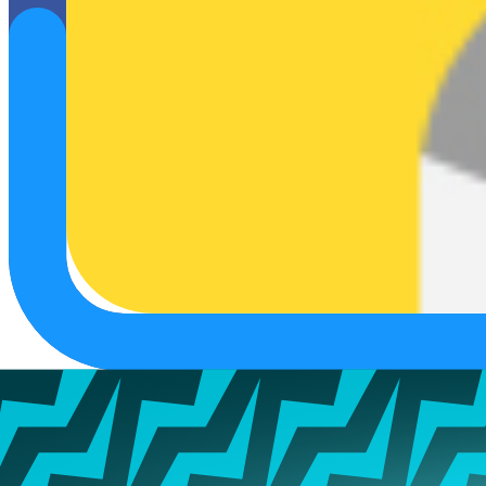
LiseczeQ1337
Poziom
4
Aktywny
5 lat temu
Dołączył
08.01.2021