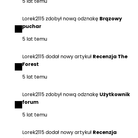
5 lat temu
Lorek2115
zdobył
nową odznakę
Brązowy
puchar
5 lat temu
Lorek2115
dodał
nowy artykuł
Recenzja The
Forest
5 lat temu
Lorek2115
zdobył
nową odznakę
Użytkownik
forum
5 lat temu
Lorek2115
dodał
nowy artykuł
Recenzja