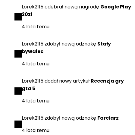
Lorek2115
odebrał
nową nagrodę
Google Play
20zł
4 lata temu
Lorek2115
zdobył
nową odznakę
Stały
bywalec
4 lata temu
Lorek2115
dodał
nowy artykuł
Recenzja gry
gta 5
4 lata temu
Lorek2115
zdobył
nową odznakę
Farciarz
4 lata temu