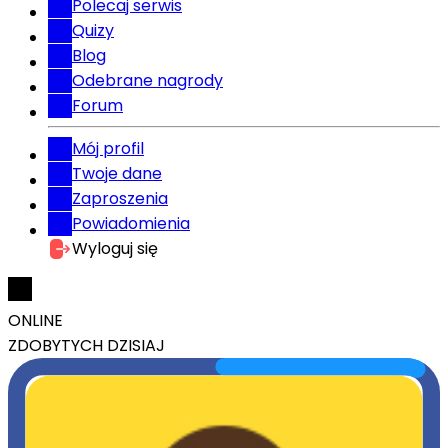
Polecaj serwis
Quizy
Blog
Odebrane nagrody
Forum
Mój profil
Twoje dane
Zaproszenia
Powiadomienia
Wyloguj się
ONLINE
ZDOBYTYCH DZISIAJ