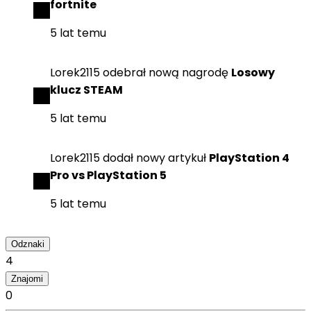
fortnite
5 lat temu
Lorek2115
odebrał
nową nagrodę
Losowy
klucz STEAM
5 lat temu
Lorek2115
dodał
nowy artykuł
PlayStation 4
Pro vs PlayStation 5
5 lat temu
Odznaki
4
Znajomi
0