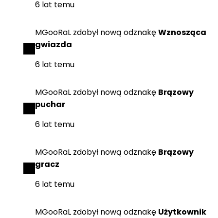
6 lat temu
MGooRaL
zdobył
nową odznakę
Wznosząca
gwiazda
6 lat temu
MGooRaL
zdobył
nową odznakę
Brązowy
puchar
6 lat temu
MGooRaL
zdobył
nową odznakę
Brązowy
gracz
6 lat temu
MGooRaL
zdobył
nową odznakę
Użytkownik