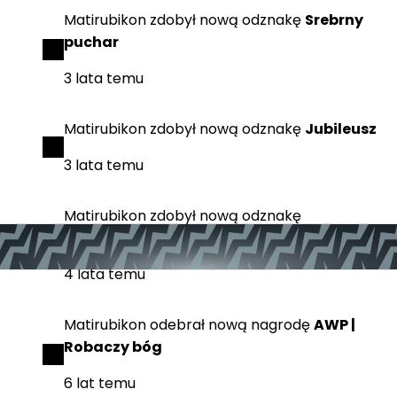
Matirubikon
zdobył
nową odznakę
Srebrny
puchar
3 lata temu
Matirubikon
zdobył
nową odznakę
Jubileusz
3 lata temu
Matirubikon
zdobył
nową odznakę
AntyTerrorysta
4 lata temu
Matirubikon
odebrał
nową nagrodę
AWP |
Robaczy bóg
6 lat temu