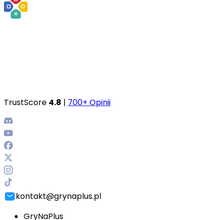
TrustScore
4.8
|
700+ Opinii
kontakt@grynaplus.pl
GryNaPlus