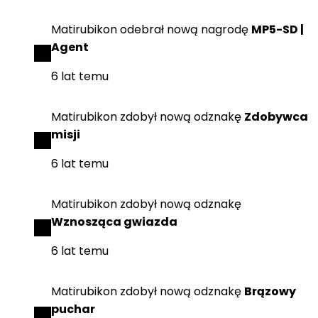
Matirubikon
odebrał
nową nagrodę
MP5-SD |
Agent
6 lat temu
Matirubikon
zdobył
nową odznakę
Zdobywca
misji
6 lat temu
Matirubikon
zdobył
nową odznakę
Wznosząca gwiazda
6 lat temu
Matirubikon
zdobył
nową odznakę
Brązowy
puchar