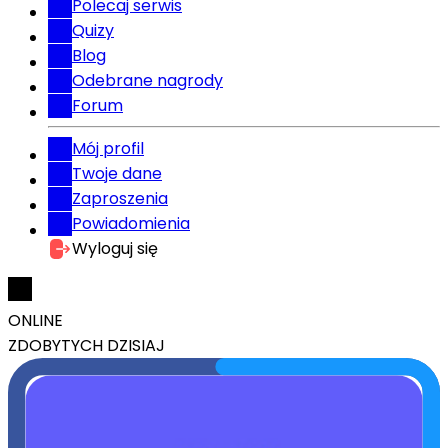
Polecaj serwis
Quizy
Blog
Odebrane nagrody
Forum
Mój profil
Twoje dane
Zaproszenia
Powiadomienia
Wyloguj się
ONLINE
ZDOBYTYCH DZISIAJ