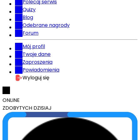
Polecaj serwis
Quizy
Blog
Odebrane nagrody
Forum
Mój profil
Twoje dane
Zaproszenia
Powiadomienia
Wyloguj się
ONLINE
ZDOBYTYCH DZISIAJ