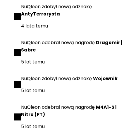
NuQleon
zdobył
nową odznakę
AntyTerrorysta
4 lata temu
NuQleon
odebrał
nową nagrodę
Dragomir |
Sabre
5 lat temu
NuQleon
zdobył
nową odznakę
Wojownik
5 lat temu
NuQleon
odebrał
nową nagrodę
M4A1-S |
Nitro (FT)
5 lat temu