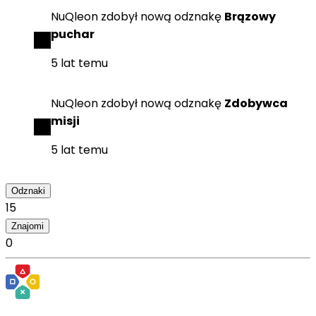
NuQleon
zdobył
nową odznakę
Brązowy
puchar
5 lat temu
NuQleon
zdobył
nową odznakę
Zdobywca
misji
5 lat temu
Odznaki
15
Znajomi
0