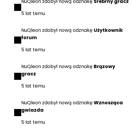
NuQleon
zdobył
nową odznakę
Srebrny gracz
5 lat temu
NuQleon
zdobył
nową odznakę
Użytkownik
forum
5 lat temu
NuQleon
zdobył
nową odznakę
Brązowy
gracz
5 lat temu
NuQleon
zdobył
nową odznakę
Wznosząca
gwiazda
5 lat temu