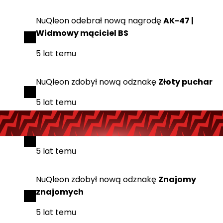
NuQleon
odebrał
nową nagrodę
AK-47 |
Widmowy mąciciel BS
5 lat temu
NuQleon
zdobył
nową odznakę
Złoty puchar
5 lat temu
NuQleon
zdobył
nową odznakę
Nr. 1
5 lat temu
NuQleon
zdobył
nową odznakę
Znajomy
znajomych
5 lat temu