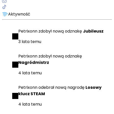
Aktywność
Petrixonn
zdobył
nową odznakę
Jubileusz
3 lata temu
Petrixonn
zdobył
nową odznakę
Nagródmistrz
4 lata temu
Petrixonn
odebrał
nową nagrodę
Losowy
klucz STEAM
4 lata temu