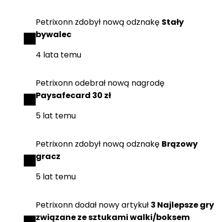
Petrixonn
zdobył
nową odznakę
Stały
bywalec
4 lata temu
Petrixonn
odebrał
nową nagrodę
Paysafecard 30 zł
5 lat temu
Petrixonn
zdobył
nową odznakę
Brązowy
gracz
5 lat temu
Petrixonn
dodał
nowy artykuł
3 Najlepsze gry
związane ze sztukami walki/boksem