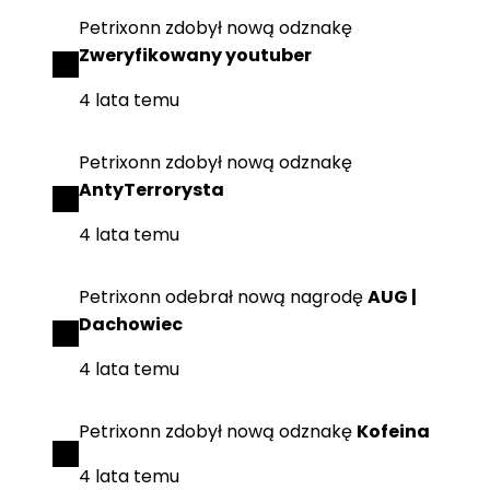
Petrixonn
zdobył
nową odznakę
Zweryfikowany youtuber
4 lata temu
Petrixonn
zdobył
nową odznakę
AntyTerrorysta
4 lata temu
Petrixonn
odebrał
nową nagrodę
AUG |
Dachowiec
4 lata temu
Petrixonn
zdobył
nową odznakę
Kofeina
4 lata temu