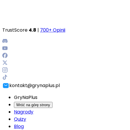
TrustScore
4.8
|
700+ Opinii
kontakt@grynaplus.pl
GryNaPlus
Wróć na górę strony
Nagrody
Quizy
Blog