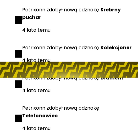
Petrixonn
zdobył
nową odznakę
Srebrny
puchar
4 lata temu
Petrixonn
zdobył
nową odznakę
Kolekcjoner
4 lata temu
Petrixonn
zdobył
nową odznakę
Diament
4 lata temu
Petrixonn
zdobył
nową odznakę
Telefonowiec
4 lata temu