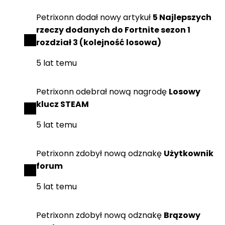
Petrixonn
dodał
nowy artykuł
5 Najlepszych
rzeczy dodanych do Fortnite sezon 1
rozdział 3 (kolejność losowa)
5 lat temu
Petrixonn
odebrał
nową nagrodę
Losowy
klucz STEAM
5 lat temu
Petrixonn
zdobył
nową odznakę
Użytkownik
forum
5 lat temu
Petrixonn
zdobył
nową odznakę
Brązowy