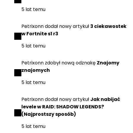
5 lat temu
Petrixonn
dodał
nowy artykuł
3 ciekawostek
w Fortnite s1 r3
5 lat temu
Petrixonn
zdobył
nową odznakę
Znajomy
znajomych
5 lat temu
Petrixonn
dodał
nowy artykuł
Jak nabijać
levele w RAID: SHADOW LEGENDS?
(Najprostszy sposób)
5 lat temu