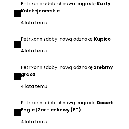
Petrixonn
odebrał
nową nagrodę
Karty
Kolekcjonerskie
4 lata temu
Petrixonn
zdobył
nową odznakę
Kupiec
4 lata temu
Petrixonn
zdobył
nową odznakę
Srebrny
gracz
4 lata temu
Petrixonn
odebrał
nową nagrodę
Desert
Eagle | Żar tlenkowy (FT)
4 lata temu