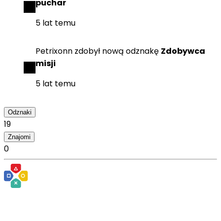
puchar
5 lat temu
Petrixonn
zdobył
nową odznakę
Zdobywca
misji
5 lat temu
Odznaki
19
Znajomi
0