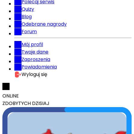
Polecaj serwis
Quizy
Blog
Odebrane nagrody
Forum
Mój profil
Twoje dane
Zaproszenia
Powiadomienia
Wyloguj się
ONLINE
ZDOBYTYCH DZISIAJ