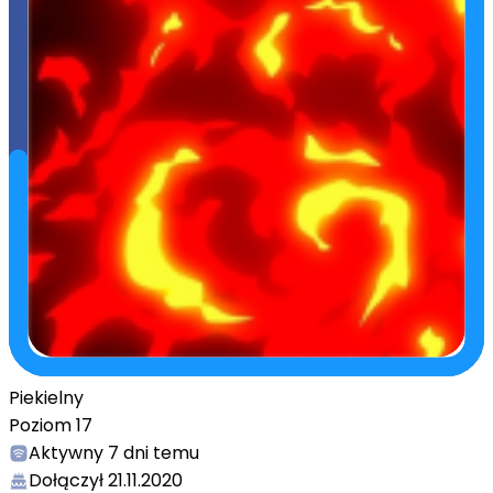
Piekielny
Poziom
17
Aktywny
7 dni temu
Dołączył
21.11.2020