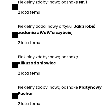
Piekielny
zdobył
nową odznakę
Nr. 1
2 lata temu
Piekielny
dodał
nowy artykuł
Jak zrobić
zadania z WoW'a szybciej
2 lata temu
Piekielny
zdobył
nową odznakę
Kilkuzadaniowiec
2 lata temu
Piekielny
zdobył
nową odznakę
Platynowy
Puchar
2 lata temu