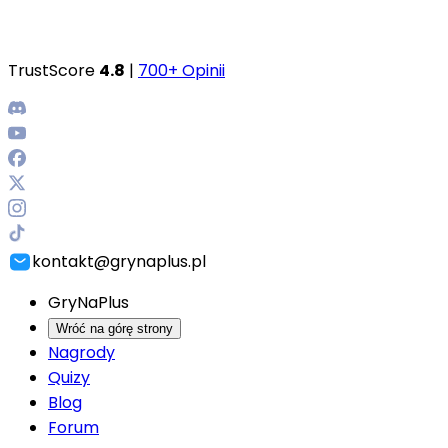
TrustScore
4.8
|
700+ Opinii
kontakt@grynaplus.pl
GryNaPlus
Wróć na górę strony
Nagrody
Quizy
Blog
Forum