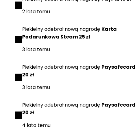
2 lata temu
Piekielny
odebrał
nową nagrodę
Karta
Podarunkowa Steam 25 zł
3 lata temu
Piekielny
odebrał
nową nagrodę
Paysafecard
20 zł
3 lata temu
Piekielny
odebrał
nową nagrodę
Paysafecard
20 zł
4 lata temu