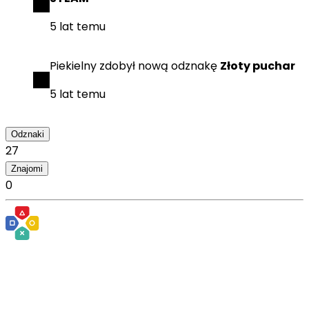
5 lat temu
Piekielny
zdobył
nową odznakę
Złoty puchar
5 lat temu
Odznaki
27
Znajomi
0