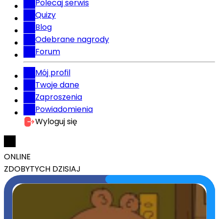
Polecaj serwis
Quizy
Blog
Odebrane nagrody
Forum
Mój profil
Twoje dane
Zaproszenia
Powiadomienia
Wyloguj się
ONLINE
ZDOBYTYCH DZISIAJ