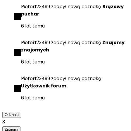
Pioter123499
zdobył
nową odznakę
Brązowy
puchar
6 lat temu
Pioter123499
zdobył
nową odznakę
Znajomy
znajomych
6 lat temu
Pioter123499
zdobył
nową odznakę
Użytkownik forum
6 lat temu
Odznaki
3
Znajomi