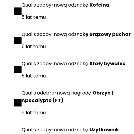
Qualls
zdobył
nową odznakę
Kofeina
5 lat temu
Qualls
zdobył
nową odznakę
Brązowy puchar
5 lat temu
Qualls
zdobył
nową odznakę
Stały bywalec
5 lat temu
Qualls
odebrał
nową nagrodę
Obrzyn |
Apocalypto (FT)
6 lat temu
Qualls
zdobył
nową odznakę
Użytkownik