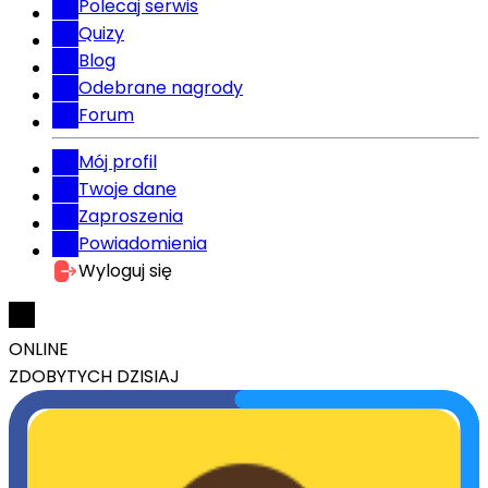
Polecaj serwis
Quizy
Blog
Odebrane nagrody
Forum
Mój profil
Twoje dane
Zaproszenia
Powiadomienia
Wyloguj się
ONLINE
ZDOBYTYCH DZISIAJ