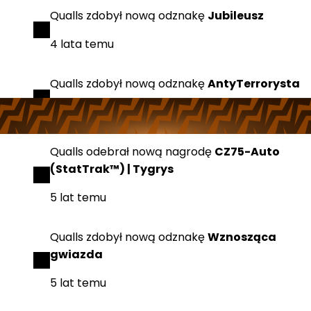
Qualls
zdobył
nową odznakę
Jubileusz
4 lata temu
Qualls
zdobył
nową odznakę
AntyTerrorysta
4 lata temu
Qualls
odebrał
nową nagrodę
CZ75-Auto
(StatTrak™) | Tygrys
5 lat temu
Qualls
zdobył
nową odznakę
Wznosząca
gwiazda
5 lat temu