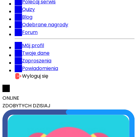
Polecaj serwis
Quizy
Blog
Odebrane nagrody
Forum
Mój profil
Twoje dane
Zaproszenia
Powiadomienia
Wyloguj się
ONLINE
ZDOBYTYCH DZISIAJ