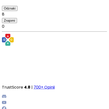
Odznaki
8
Znajomi
0
TrustScore
4.8
|
700+ Opinii