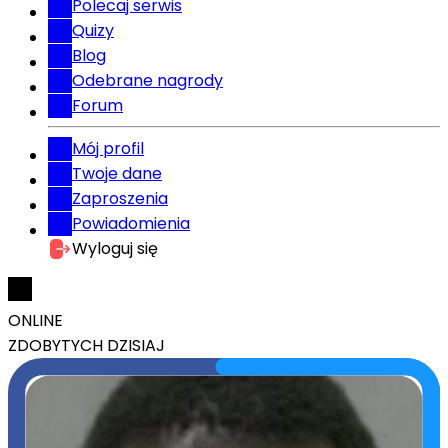
Polecaj serwis
Quizy
Blog
Odebrane nagrody
Forum
Mój profil
Twoje dane
Zaproszenia
Powiadomienia
Wyloguj się
ONLINE
ZDOBYTYCH DZISIAJ