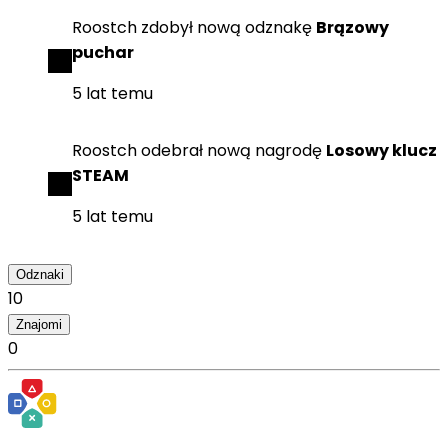
Roostch
zdobył
nową odznakę
Brązowy
puchar
5 lat temu
Roostch
odebrał
nową nagrodę
Losowy klucz
STEAM
5 lat temu
Odznaki
10
Znajomi
0