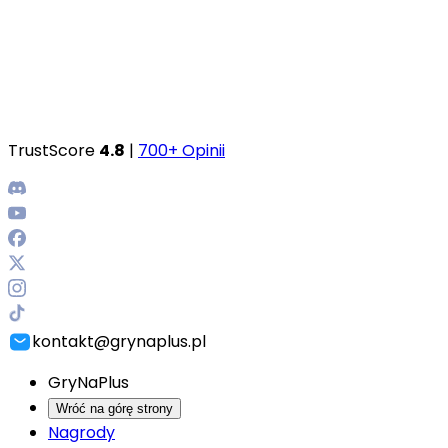
TrustScore
4.8
|
700+ Opinii
kontakt@grynaplus.pl
GryNaPlus
Wróć na górę strony
Nagrody