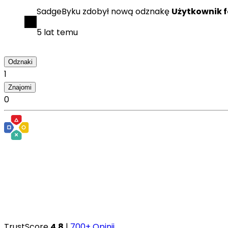
SadgeByku
zdobył
nową odznakę
Użytkownik 
5 lat temu
Odznaki
1
Znajomi
0
TrustScore
4.8
|
700+ Opinii