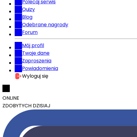
Polecaj serwis
Quizy
Blog
Odebrane nagrody
Forum
Mój profil
Twoje dane
Zaproszenia
Powiadomienia
Wyloguj się
ONLINE
ZDOBYTYCH DZISIAJ