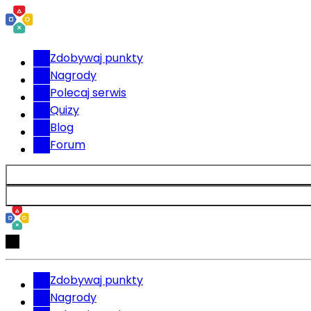
Zdobywaj punkty
Nagrody
Polecaj serwis
Quizy
Blog
Forum
Zdobywaj punkty
Nagrody