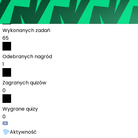
Polska
Statystyki:
Wykonanych zadań
65
Odebranych nagród
1
Zagranych quizów
0
Wygrane quizy
0
Aktywność