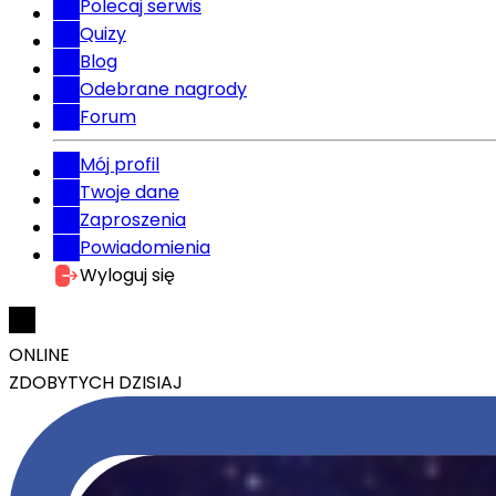
Polecaj serwis
Quizy
Blog
Odebrane nagrody
Forum
Mój profil
Twoje dane
Zaproszenia
Powiadomienia
Wyloguj się
ONLINE
ZDOBYTYCH DZISIAJ