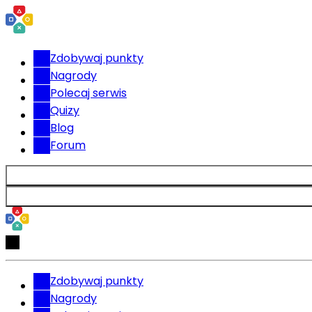
Zdobywaj punkty
Nagrody
Polecaj serwis
Quizy
Blog
Forum
Zdobywaj punkty
Nagrody