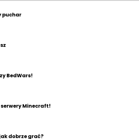
y puchar
usz
zy BedWars!
 serwery Minecraft!
ak dobrze grać?