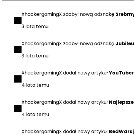
XhackergamingX
zdobył
nową odznakę
Srebrn
3 lata temu
XhackergamingX
zdobył
nową odznakę
Jubile
3 lata temu
XhackergamingX
dodał
nowy artykuł
YouTuber
4 lata temu
XhackergamingX
dodał
nowy artykuł
Najlepsze
4 lata temu
XhackergamingX
dodał
nowy artykuł
BedWars j