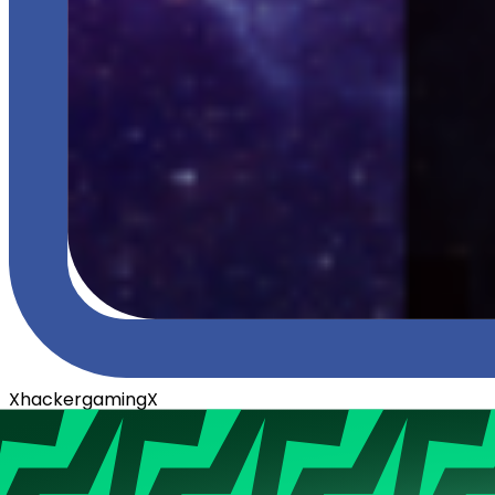
XhackergamingX
Poziom
8
Aktywny
2 lata temu
Dołączył
20.03.2022