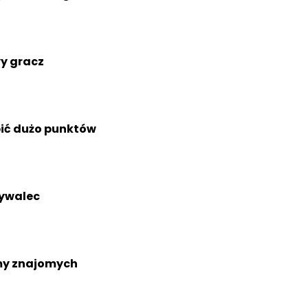
y gracz
ić dużo punktów
bywalec
y znajomych