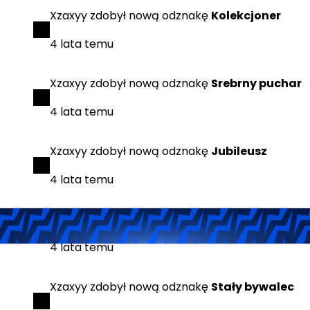
Xzaxyy
zdobył
nową odznakę
Kolekcjoner
4 lata temu
Xzaxyy
zdobył
nową odznakę
Srebrny puchar
4 lata temu
Xzaxyy
zdobył
nową odznakę
Jubileusz
4 lata temu
Xzaxyy
zdobył
nową odznakę
AntyTerrorysta
4 lata temu
Xzaxyy
zdobył
nową odznakę
Stały bywalec