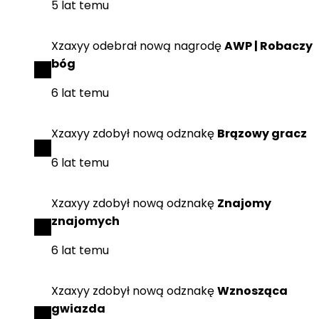
5 lat temu
Xzaxyy
odebrał
nową nagrodę
AWP | Robaczy
bóg
6 lat temu
Xzaxyy
zdobył
nową odznakę
Brązowy gracz
6 lat temu
Xzaxyy
zdobył
nową odznakę
Znajomy
znajomych
6 lat temu
Xzaxyy
zdobył
nową odznakę
Wznosząca
gwiazda