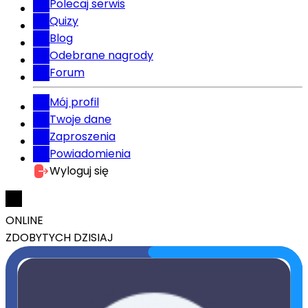
Polecaj serwis
Quizy
Blog
Odebrane nagrody
Forum
Mój profil
Twoje dane
Zaproszenia
Powiadomienia
Wyloguj się
ONLINE
ZDOBYTYCH DZISIAJ