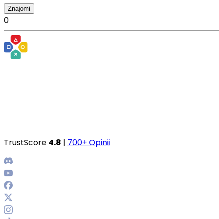
Znajomi
0
TrustScore
4.8
|
700+ Opinii