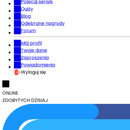
Polecaj serwis
Quizy
Blog
Odebrane nagrody
Forum
Mój profil
Twoje dane
Zaproszenia
Powiadomienia
Wyloguj się
ONLINE
ZDOBYTYCH DZISIAJ