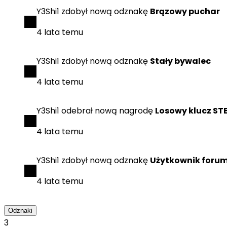
Y3Shi1
zdobył
nową odznakę
Brązowy puchar
4 lata temu
Y3Shi1
zdobył
nową odznakę
Stały bywalec
4 lata temu
Y3Shi1
odebrał
nową nagrodę
Losowy klucz S
4 lata temu
Y3Shi1
zdobył
nową odznakę
Użytkownik foru
4 lata temu
Odznaki
3