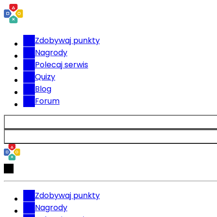
Zdobywaj punkty
Nagrody
Polecaj serwis
Quizy
Blog
Forum
Zdobywaj punkty
Nagrody