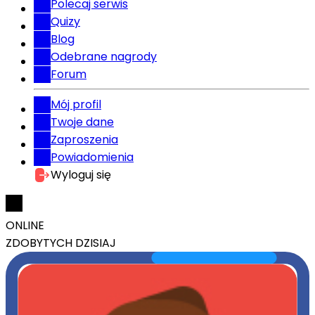
Polecaj serwis
Quizy
Blog
Odebrane nagrody
Forum
Mój profil
Twoje dane
Zaproszenia
Powiadomienia
Wyloguj się
ONLINE
ZDOBYTYCH DZISIAJ