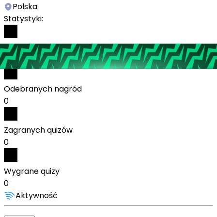
Polska
Statystyki:
Wykonanych zadań
5
Odebranych nagród
0
Zagranych quizów
0
Wygrane quizy
0
Aktywność