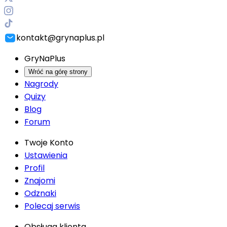
kontakt@grynaplus.pl
GryNaPlus
Wróć na górę strony
Nagrody
Quizy
Blog
Forum
Twoje Konto
Ustawienia
Profil
Znajomi
Odznaki
Polecaj serwis
Obsługa klienta