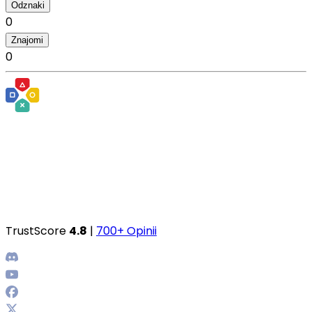
Odznaki
0
Znajomi
0
TrustScore
4.8
|
700+ Opinii