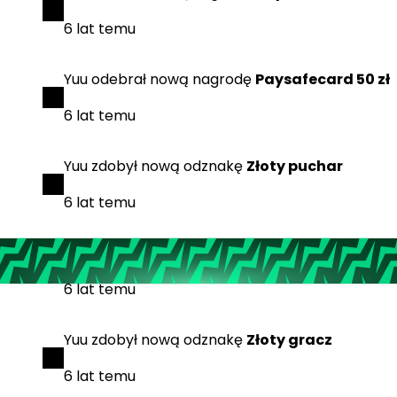
6 lat temu
Yuu
odebrał
nową nagrodę
Paysafecard 50 zł
6 lat temu
Yuu
zdobył
nową odznakę
Złoty puchar
6 lat temu
Yuu
zdobył
nową odznakę
Potentat biznesu
6 lat temu
Yuu
zdobył
nową odznakę
Złoty gracz
6 lat temu