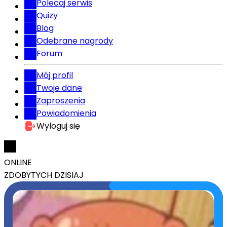
Polecaj serwis
Quizy
Blog
Odebrane nagrody
Forum
Mój profil
Twoje dane
Zaproszenia
Powiadomienia
Wyloguj się
ONLINE
ZDOBYTYCH DZISIAJ