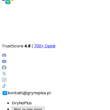
TrustScore
4.8
|
700+ Opinii
kontakt@grynaplus.pl
GryNaPlus
Wróć na górę strony