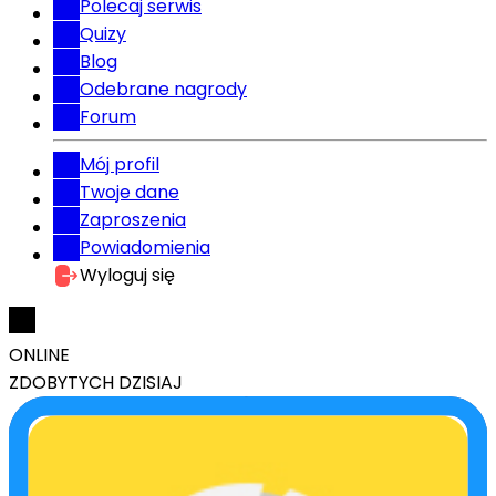
Polecaj serwis
Quizy
Blog
Odebrane nagrody
Forum
Mój profil
Twoje dane
Zaproszenia
Powiadomienia
Wyloguj się
ONLINE
ZDOBYTYCH DZISIAJ