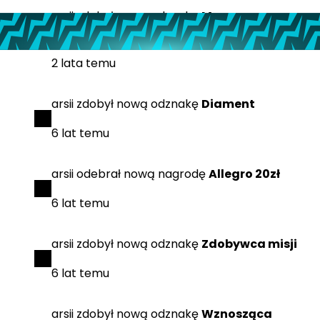
arsii
zdobył
nową odznakę
Maszyna
polecająca
2 lata temu
arsii
zdobył
nową odznakę
Diament
6 lat temu
arsii
odebrał
nową nagrodę
Allegro 20zł
6 lat temu
arsii
zdobył
nową odznakę
Zdobywca misji
6 lat temu
arsii
zdobył
nową odznakę
Wznosząca