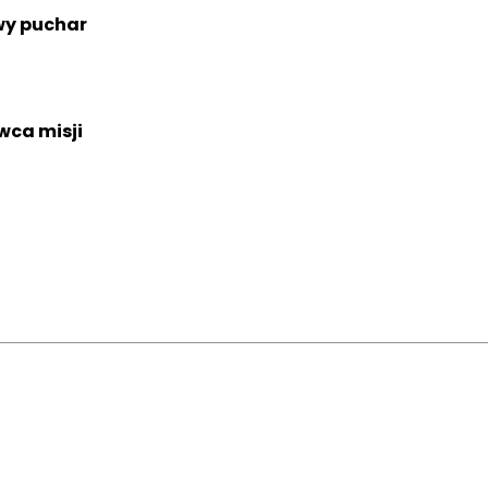
wy puchar
ca misji