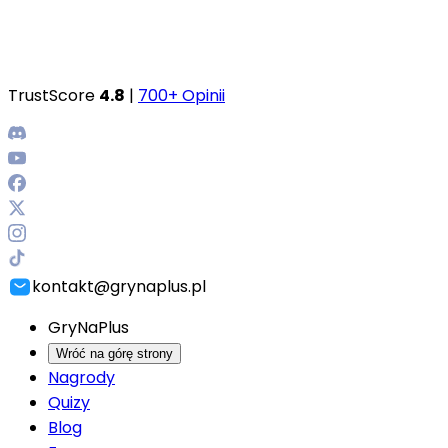
TrustScore
4.8
|
700+ Opinii
kontakt@grynaplus.pl
GryNaPlus
Wróć na górę strony
Nagrody
Quizy
Blog