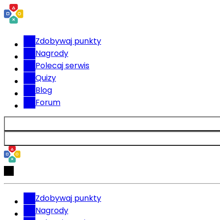
Zdobywaj punkty
Nagrody
Polecaj serwis
Quizy
Blog
Forum
Zdobywaj punkty
Nagrody