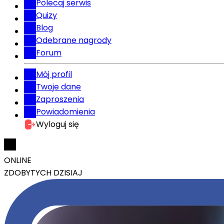
Polecaj serwis
Quizy
Blog
Odebrane nagrody
Forum
Mój profil
Twoje dane
Zaproszenia
Powiadomienia
Wyloguj się
ONLINE
ZDOBYTYCH DZISIAJ