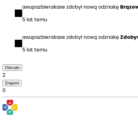
awupazbierakase
zdobył
nową odznakę
Brązo
5 lat temu
awupazbierakase
zdobył
nową odznakę
Zdobyw
5 lat temu
Odznaki
2
Znajomi
0