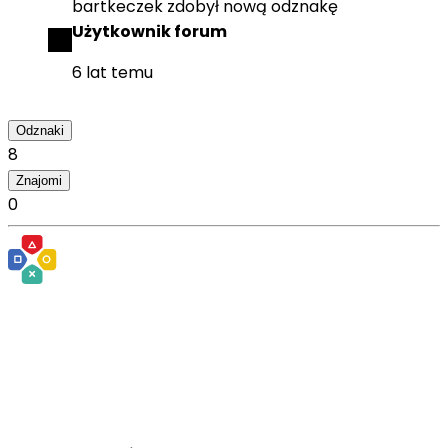
bartkeczek
zdobył
nową odznakę
Użytkownik forum
6 lat temu
Odznaki
8
Znajomi
0