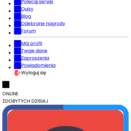
Polecaj serwis
Quizy
Blog
Odebrane nagrody
Forum
Mój profil
Twoje dane
Zaproszenia
Powiadomienia
Wyloguj się
ONLINE
ZDOBYTYCH DZISIAJ