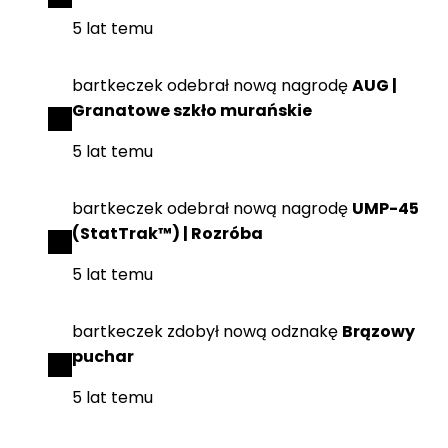
5 lat temu
bartkeczek
odebrał
nową nagrodę
AUG |
Granatowe szkło murańskie
5 lat temu
bartkeczek
odebrał
nową nagrodę
UMP-45
(StatTrak™) | Rozróba
5 lat temu
bartkeczek
zdobył
nową odznakę
Brązowy
puchar
5 lat temu