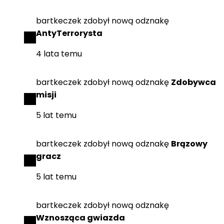
bartkeczek
zdobył
nową odznakę
AntyTerrorysta
4 lata temu
bartkeczek
zdobył
nową odznakę
Zdobywca
misji
5 lat temu
bartkeczek
zdobył
nową odznakę
Brązowy
gracz
5 lat temu
bartkeczek
zdobył
nową odznakę
Wznosząca gwiazda