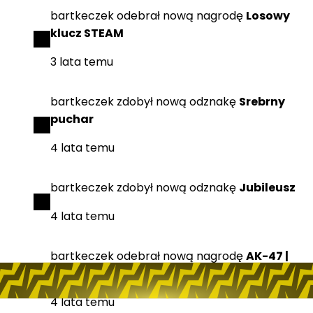
bartkeczek
odebrał
nową nagrodę
Losowy
klucz STEAM
3 lata temu
bartkeczek
zdobył
nową odznakę
Srebrny
puchar
4 lata temu
bartkeczek
zdobył
nową odznakę
Jubileusz
4 lata temu
bartkeczek
odebrał
nową nagrodę
AK-47 |
Niezbadany (FT)
4 lata temu