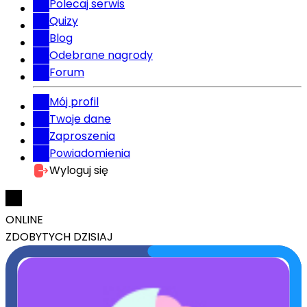
Polecaj serwis
Quizy
Blog
Odebrane nagrody
Forum
Mój profil
Twoje dane
Zaproszenia
Powiadomienia
Wyloguj się
ONLINE
ZDOBYTYCH DZISIAJ