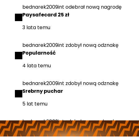
bednarek2009int
odebrał
nową nagrodę
Paysafecard 25 zł
3 lata temu
bednarek2009int
zdobył
nową odznakę
Popularność
4 lata temu
bednarek2009int
zdobył
nową odznakę
Srebrny puchar
5 lat temu
bednarek2009int
zdobył
nową odznakę
Jubileusz