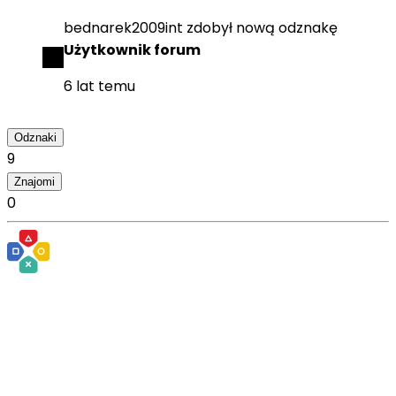
bednarek2009int
zdobył
nową odznakę
Użytkownik forum
6 lat temu
Odznaki
9
Znajomi
0