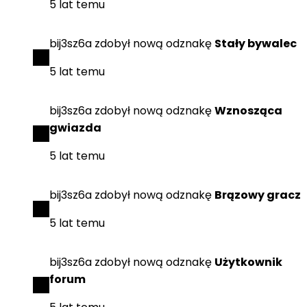
5 lat temu
bij3sz6a
zdobył
nową odznakę
Stały bywalec
5 lat temu
bij3sz6a
zdobył
nową odznakę
Wznosząca
gwiazda
5 lat temu
bij3sz6a
zdobył
nową odznakę
Brązowy gracz
5 lat temu
bij3sz6a
zdobył
nową odznakę
Użytkownik
forum