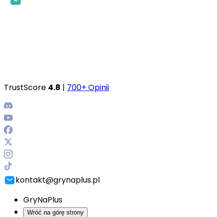
TrustScore
4.8
|
700+ Opinii
kontakt@grynaplus.pl
GryNaPlus
Wróć na górę strony