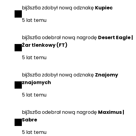
bij3sz6a
zdobył
nową odznakę
Kupiec
5 lat temu
bij3sz6a
odebrał
nową nagrodę
Desert Eagle |
Żar tlenkowy (FT)
5 lat temu
bij3sz6a
zdobył
nową odznakę
Znajomy
znajomych
5 lat temu
bij3sz6a
odebrał
nową nagrodę
Maximus |
Sabre
5 lat temu