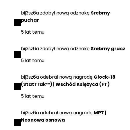
bij3sz6a
zdobył
nową odznakę
Srebrny
puchar
5 lat temu
bij3sz6a
zdobył
nową odznakę
Srebrny gracz
5 lat temu
bij3sz6a
odebrał
nową nagrodę
Glock-18
(StatTrak™) | Wschód Księżyca (FT)
5 lat temu
bij3sz6a
odebrał
nową nagrodę
MP7 |
Neonowa osnowa