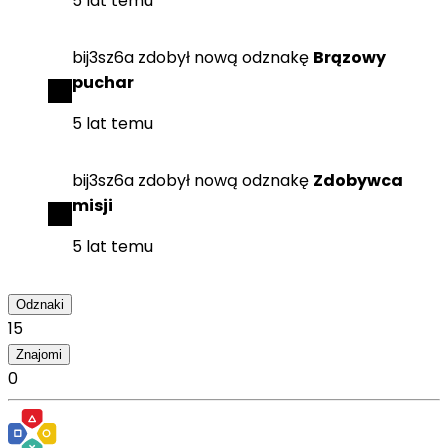
5 lat temu
bij3sz6a
zdobył
nową odznakę
Brązowy
puchar
5 lat temu
bij3sz6a
zdobył
nową odznakę
Zdobywca
misji
5 lat temu
Odznaki
15
Znajomi
0