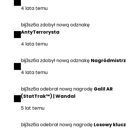
4 lata temu
bij3sz6a
zdobył
nową odznakę
AntyTerrorysta
4 lata temu
bij3sz6a
zdobył
nową odznakę
Nagródmistrz
4 lata temu
bij3sz6a
odebrał
nową nagrodę
Galil AR
(StatTrak™) | Wandal
5 lat temu
bij3sz6a
odebrał
nową nagrodę
Losowy klucz