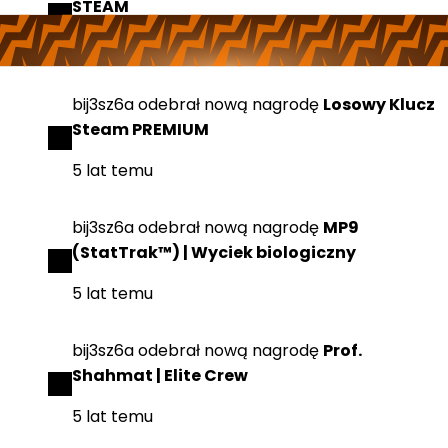
STEAM
5 lat temu
bij3sz6a
odebrał
nową nagrodę
Losowy Klucz
Steam PREMIUM
5 lat temu
bij3sz6a
odebrał
nową nagrodę
MP9
(StatTrak™) | Wyciek biologiczny
5 lat temu
bij3sz6a
odebrał
nową nagrodę
Prof.
Shahmat | Elite Crew
5 lat temu