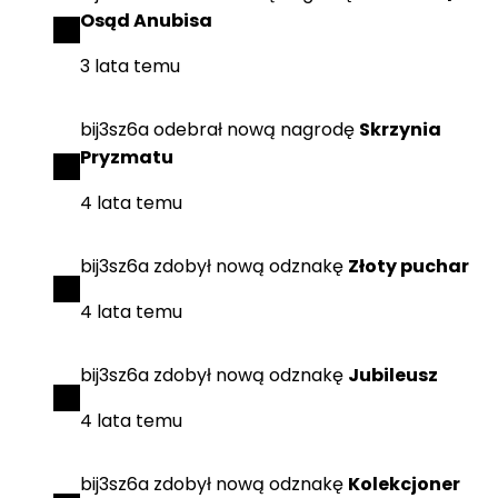
Osąd Anubisa
3 lata temu
bij3sz6a
odebrał
nową nagrodę
Skrzynia
Pryzmatu
4 lata temu
bij3sz6a
zdobył
nową odznakę
Złoty puchar
4 lata temu
bij3sz6a
zdobył
nową odznakę
Jubileusz
4 lata temu
bij3sz6a
zdobył
nową odznakę
Kolekcjoner