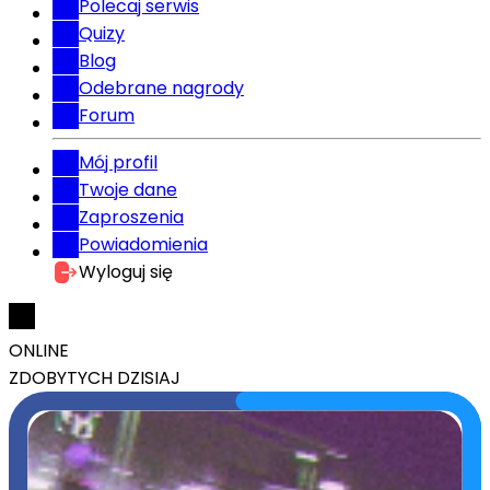
Polecaj serwis
Quizy
Blog
Odebrane nagrody
Forum
Mój profil
Twoje dane
Zaproszenia
Powiadomienia
Wyloguj się
ONLINE
ZDOBYTYCH DZISIAJ