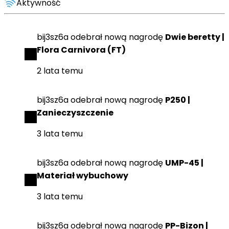
Aktywność
bij3sz6a
odebrał
nową nagrodę
Dwie beretty |
Flora Carnivora (FT)
2 lata temu
bij3sz6a
odebrał
nową nagrodę
P250 |
Zanieczyszczenie
3 lata temu
bij3sz6a
odebrał
nową nagrodę
UMP-45 |
Materiał wybuchowy
3 lata temu
bij3sz6a
odebrał
nową nagrodę
PP-Bizon |