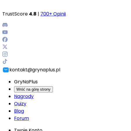
TrustScore
4.8
|
700+ Opinii
kontakt@grynaplus.pl
GryNaPlus
Wróć na górę strony
Nagrody
Quizy
Blog
Forum
Twoje Konto