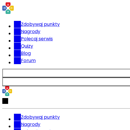
Zdobywaj punkty
Nagrody
Polecaj serwis
Quizy
Blog
Forum
Zdobywaj punkty
Nagrody