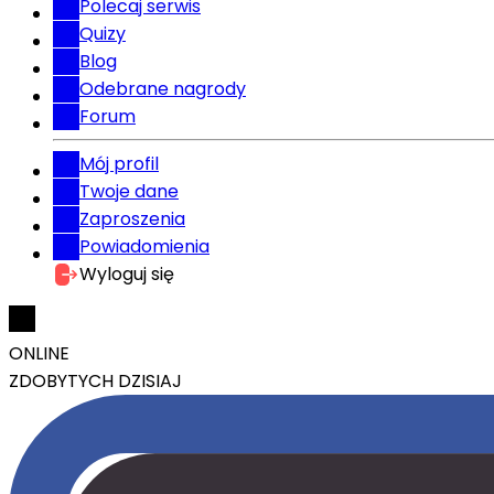
Polecaj serwis
Quizy
Blog
Odebrane nagrody
Forum
Mój profil
Twoje dane
Zaproszenia
Powiadomienia
Wyloguj się
ONLINE
ZDOBYTYCH DZISIAJ