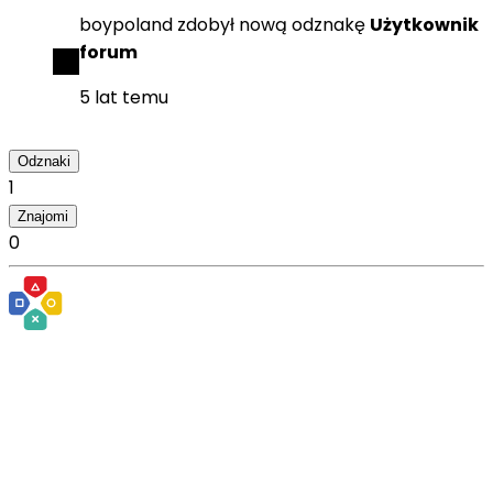
boypoland
zdobył
nową odznakę
Użytkownik
forum
5 lat temu
Odznaki
1
Znajomi
0