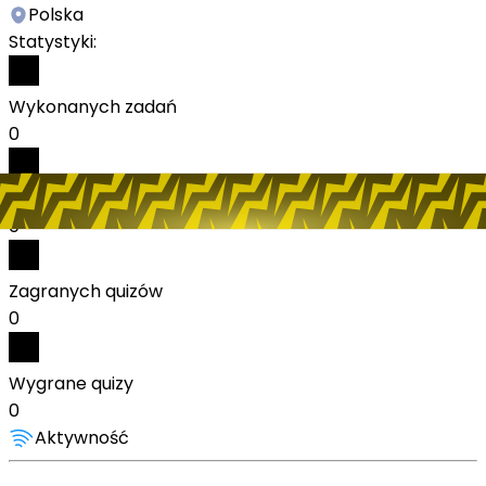
Polska
Statystyki:
Wykonanych zadań
0
Odebranych nagród
0
Zagranych quizów
0
Wygrane quizy
0
Aktywność