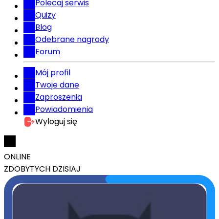
Polecaj serwis
Quizy
Blog
Odebrane nagrody
Forum
Mój profil
Twoje dane
Zaproszenia
Powiadomienia
Wyloguj się
ONLINE
ZDOBYTYCH DZISIAJ