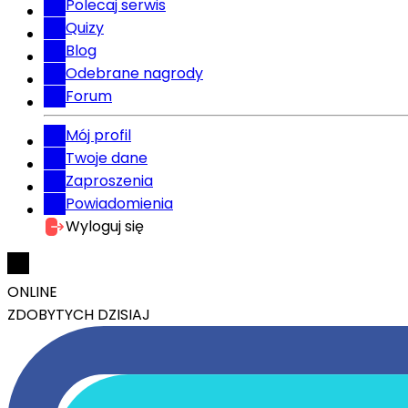
Polecaj serwis
Quizy
Blog
Odebrane nagrody
Forum
Mój profil
Twoje dane
Zaproszenia
Powiadomienia
Wyloguj się
ONLINE
ZDOBYTYCH DZISIAJ