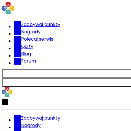
Zdobywaj punkty
Nagrody
Polecaj serwis
Quizy
Blog
Forum
Zdobywaj punkty
Nagrody