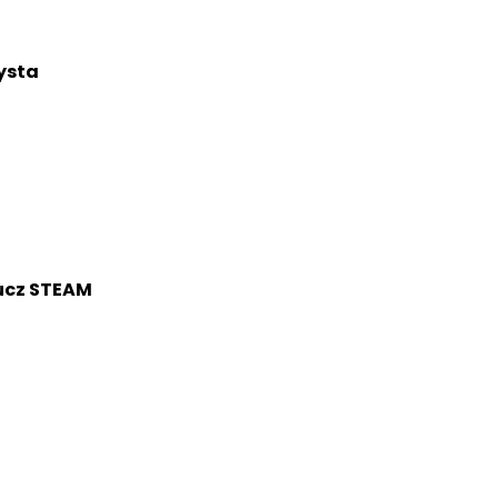
ysta
ucz STEAM