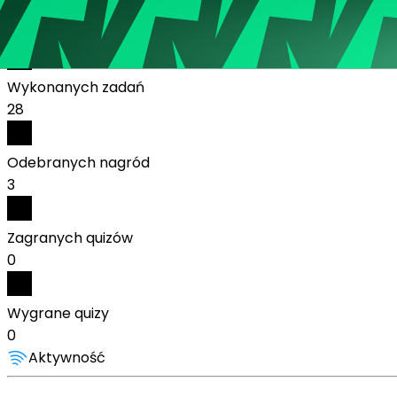
Polska
Statystyki:
Wykonanych zadań
28
Odebranych nagród
3
Zagranych quizów
0
Wygrane quizy
0
Aktywność