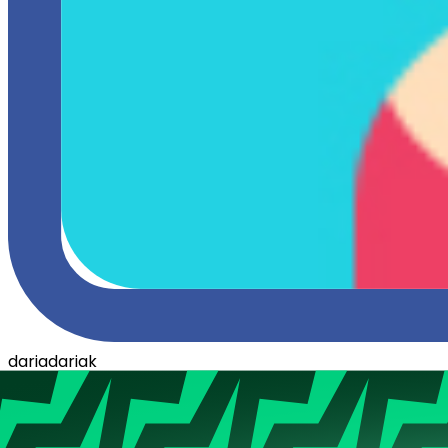
dariadariak
Poziom
12
Aktywna
3 lata temu
Dołączyła
21.11.2020