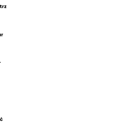
trz
ar
r
ść