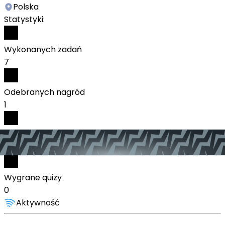
Polska
Statystyki:
Wykonanych zadań
7
Odebranych nagród
1
Zagranych quizów
0
Wygrane quizy
0
Aktywność