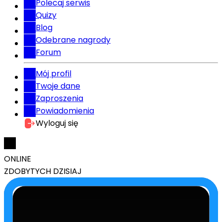
Polecaj serwis
Quizy
Blog
Odebrane nagrody
Forum
Mój profil
Twoje dane
Zaproszenia
Powiadomienia
Wyloguj się
ONLINE
ZDOBYTYCH DZISIAJ