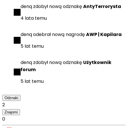
denq
zdobył
nową odznakę
AntyTerrorysta
4 lata temu
denq
odebrał
nową nagrodę
AWP | Kapilara
5 lat temu
denq
zdobył
nową odznakę
Użytkownik
forum
5 lat temu
Odznaki
2
Znajomi
0