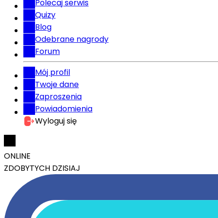
Polecaj serwis
Quizy
Blog
Odebrane nagrody
Forum
Mój profil
Twoje dane
Zaproszenia
Powiadomienia
Wyloguj się
ONLINE
ZDOBYTYCH DZISIAJ