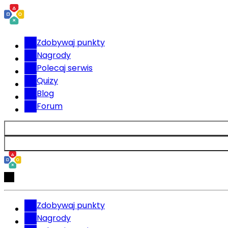
Zdobywaj punkty
Nagrody
Polecaj serwis
Quizy
Blog
Forum
Zdobywaj punkty
Nagrody