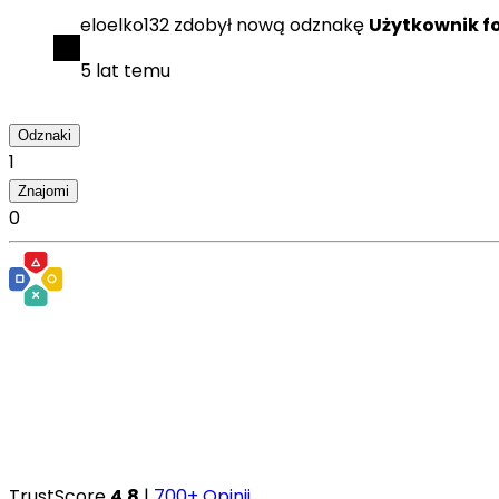
eloelko132
zdobył
nową odznakę
Użytkownik f
5 lat temu
Odznaki
1
Znajomi
0
TrustScore
4.8
|
700+ Opinii