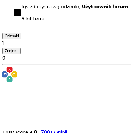
fgv
zdobył
nową odznakę
Użytkownik forum
5 lat temu
Odznaki
1
Znajomi
0
TrustScore
4.8
|
700+ Opinii