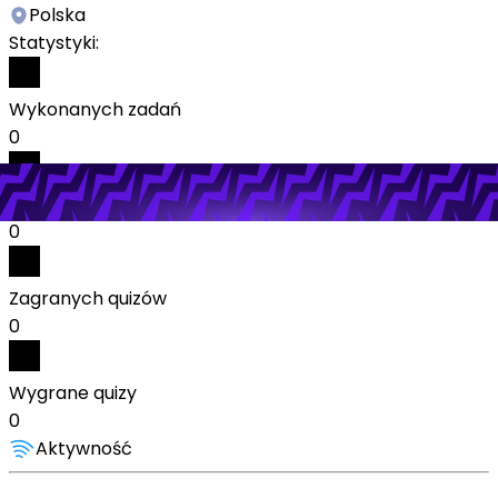
Polska
Statystyki:
Wykonanych zadań
0
Odebranych nagród
0
Zagranych quizów
0
Wygrane quizy
0
Aktywność