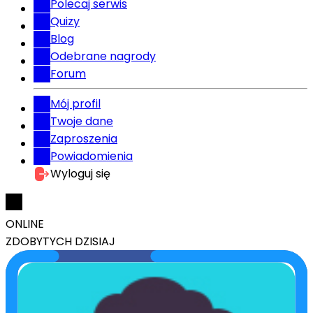
Polecaj serwis
Quizy
Blog
Odebrane nagrody
Forum
Mój profil
Twoje dane
Zaproszenia
Powiadomienia
Wyloguj się
ONLINE
ZDOBYTYCH DZISIAJ