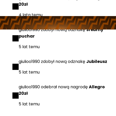
20zł
4 lata temu
giulioo1990
zdobył
nową odznakę
Srebrny
puchar
5 lat temu
giulioo1990
zdobył
nową odznakę
Jubileusz
5 lat temu
giulioo1990
odebrał
nową nagrodę
Allegro
20zł
5 lat temu