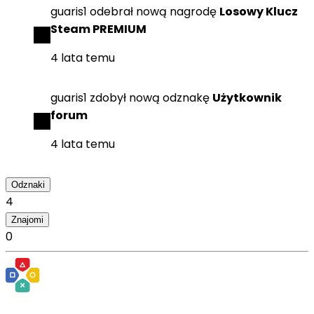
guaris1
odebrał
nową nagrodę
Losowy Klucz
Steam PREMIUM
4 lata temu
guaris1
zdobył
nową odznakę
Użytkownik
forum
4 lata temu
Odznaki
4
Znajomi
0