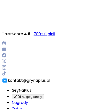
TrustScore
4.8
|
700+ Opinii
kontakt@grynaplus.pl
GryNaPlus
Wróć na górę strony
Nagrody
Quizy