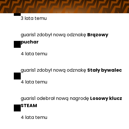
guaris1
zdobył
nową odznakę
Jubileusz
3 lata temu
guaris1
zdobył
nową odznakę
Brązowy
puchar
4 lata temu
guaris1
zdobył
nową odznakę
Stały bywalec
4 lata temu
guaris1
odebrał
nową nagrodę
Losowy klucz
STEAM
4 lata temu