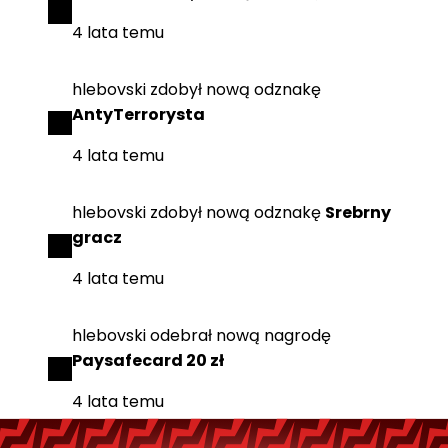
4 lata temu
hlebovski
zdobył
nową odznakę
AntyTerrorysta
4 lata temu
hlebovski
zdobył
nową odznakę
Srebrny
gracz
4 lata temu
hlebovski
odebrał
nową nagrodę
Paysafecard 20 zł
4 lata temu