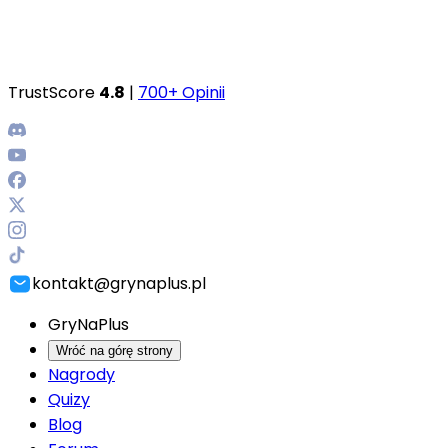
TrustScore
4.8
|
700+ Opinii
kontakt@grynaplus.pl
GryNaPlus
Wróć na górę strony
Nagrody
Quizy
Blog