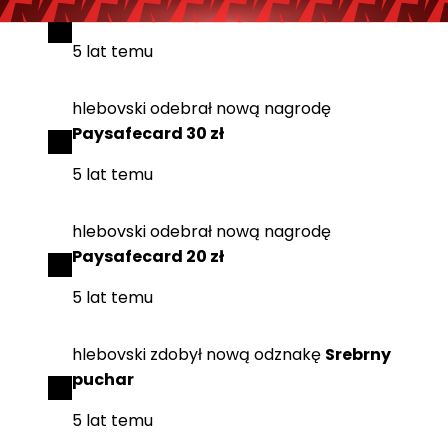
hlebovski
zdobył
nową odznakę
Kupiec
5 lat temu
hlebovski
odebrał
nową nagrodę
Paysafecard 30 zł
5 lat temu
hlebovski
odebrał
nową nagrodę
Paysafecard 20 zł
5 lat temu
hlebovski
zdobył
nową odznakę
Srebrny
puchar
5 lat temu