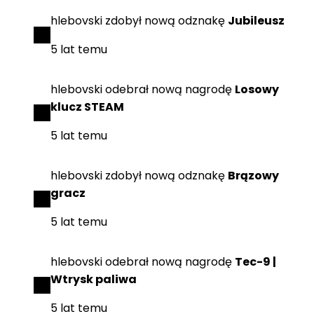
hlebovski
zdobył
nową odznakę
Jubileusz
5 lat temu
hlebovski
odebrał
nową nagrodę
Losowy
klucz STEAM
5 lat temu
hlebovski
zdobył
nową odznakę
Brązowy
gracz
5 lat temu
hlebovski
odebrał
nową nagrodę
Tec-9 |
Wtrysk paliwa
5 lat temu