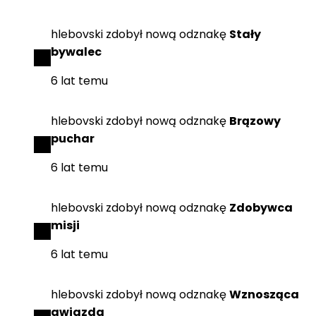
hlebovski
zdobył
nową odznakę
Stały
bywalec
6 lat temu
hlebovski
zdobył
nową odznakę
Brązowy
puchar
6 lat temu
hlebovski
zdobył
nową odznakę
Zdobywca
misji
6 lat temu
hlebovski
zdobył
nową odznakę
Wznosząca
gwiazda