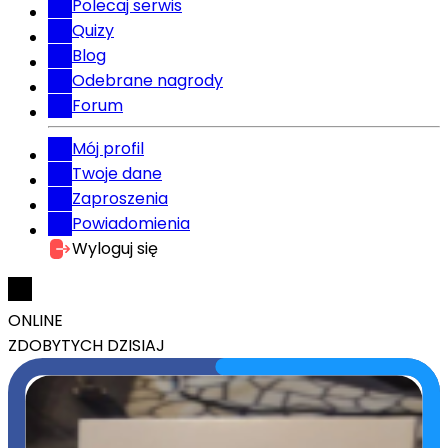
Polecaj serwis
Quizy
Blog
Odebrane nagrody
Forum
Mój profil
Twoje dane
Zaproszenia
Powiadomienia
Wyloguj się
ONLINE
ZDOBYTYCH DZISIAJ