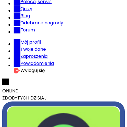
Polecaj serwis
Quizy
Blog
Odebrane nagrody
Forum
Mój profil
Twoje dane
Zaproszenia
Powiadomienia
Wyloguj się
ONLINE
ZDOBYTYCH DZISIAJ