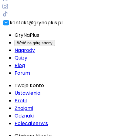
kontakt@grynaplus.pl
GryNaPlus
Wróć na górę strony
Nagrody
Quizy
Blog
Forum
Twoje Konto
Ustawienia
Profil
Znajomi
Odznaki
Polecaj serwis
Obsługa klienta