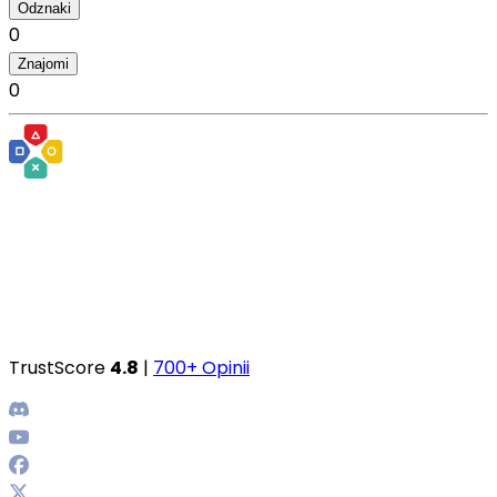
Odznaki
0
Znajomi
0
TrustScore
4.8
|
700+ Opinii