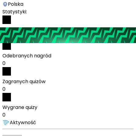
Polska
Statystyki:
Wykonanych zadań
3
Odebranych nagród
0
Zagranych quizów
0
Wygrane quizy
0
Aktywność