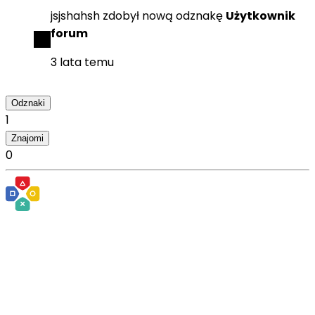
jsjshahsh
zdobył
nową odznakę
Użytkownik
forum
3 lata temu
Odznaki
1
Znajomi
0