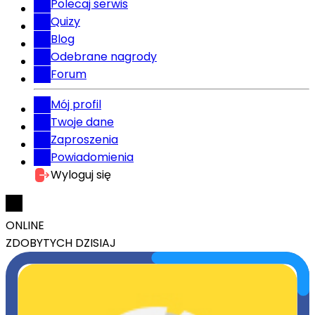
Polecaj serwis
Quizy
Blog
Odebrane nagrody
Forum
Mój profil
Twoje dane
Zaproszenia
Powiadomienia
Wyloguj się
ONLINE
ZDOBYTYCH DZISIAJ