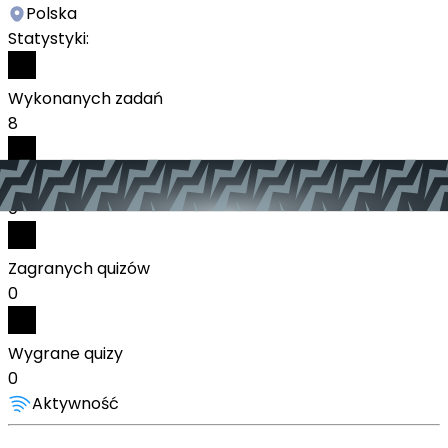
Polska
Statystyki:
Wykonanych zadań
8
Odebranych nagród
0
Zagranych quizów
0
Wygrane quizy
0
Aktywność