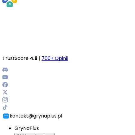
TrustScore
4.8
|
700+ Opinii
kontakt@grynaplus.pl
GryNaPlus