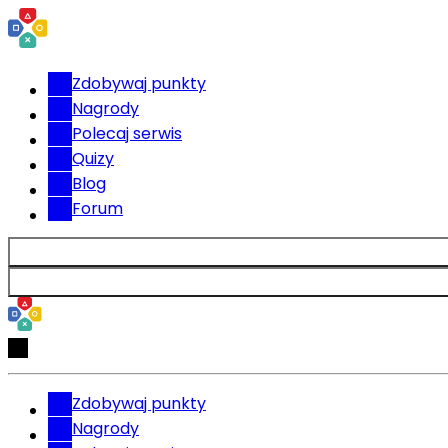
Zdobywaj punkty
Nagrody
Polecaj serwis
Quizy
Blog
Forum
Zdobywaj punkty
Nagrody