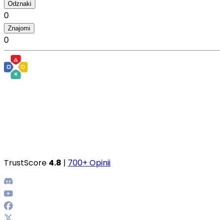
Odznaki
0
Znajomi
0
TrustScore
4.8
|
700+ Opinii