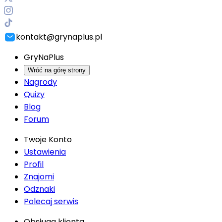
kontakt@grynaplus.pl
GryNaPlus
Wróć na górę strony
Nagrody
Quizy
Blog
Forum
Twoje Konto
Ustawienia
Profil
Znajomi
Odznaki
Polecaj serwis
Obsługa klienta