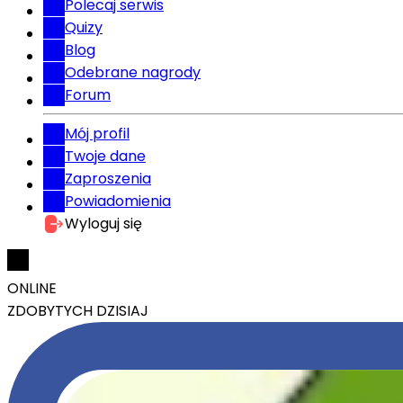
Polecaj serwis
Quizy
Blog
Odebrane nagrody
Forum
Mój profil
Twoje dane
Zaproszenia
Powiadomienia
Wyloguj się
ONLINE
ZDOBYTYCH DZISIAJ