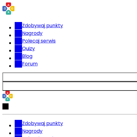
Zdobywaj punkty
Nagrody
Polecaj serwis
Quizy
Blog
Forum
Zdobywaj punkty
Nagrody