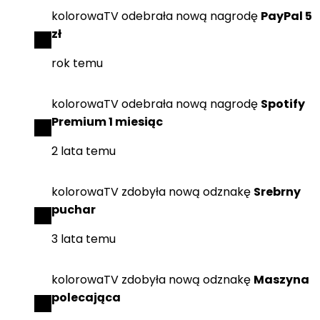
kolorowaTV
odebrała
nową nagrodę
PayPal 5
zł
rok temu
kolorowaTV
odebrała
nową nagrodę
Spotify
Premium 1 miesiąc
2 lata temu
kolorowaTV
zdobyła
nową odznakę
Srebrny
puchar
3 lata temu
kolorowaTV
zdobyła
nową odznakę
Maszyna
polecająca