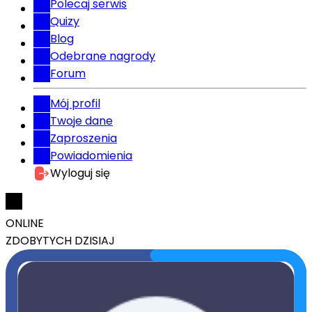
Polecaj serwis
Quizy
Blog
Odebrane nagrody
Forum
Mój profil
Twoje dane
Zaproszenia
Powiadomienia
Wyloguj się
ONLINE
ZDOBYTYCH DZISIAJ