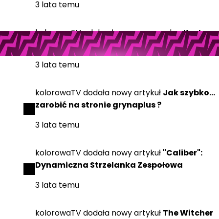
3 lata temu
kolorowaTV
odebrała
nową nagrodę
eKarta
prezentowa Empik 25 zł
3 lata temu
kolorowaTV
dodała
nowy artykuł
Jak szybko...
zarobić na stronie grynaplus ?
3 lata temu
kolorowaTV
dodała
nowy artykuł
"Caliber":
Dynamiczna Strzelanka Zespołowa
3 lata temu
kolorowaTV
dodała
nowy artykuł
The Witcher