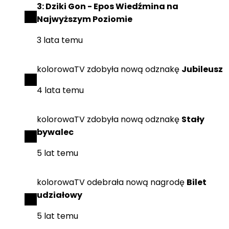
3: Dziki Gon - Epos Wiedźmina na
Najwyższym Poziomie
3 lata temu
kolorowaTV
zdobyła
nową odznakę
Jubileusz
4 lata temu
kolorowaTV
zdobyła
nową odznakę
Stały
bywalec
5 lat temu
kolorowaTV
odebrała
nową nagrodę
Bilet
udziałowy
5 lat temu