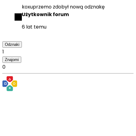
koxuprzemo
zdobył
nową odznakę
Użytkownik forum
6 lat temu
Odznaki
1
Znajomi
0