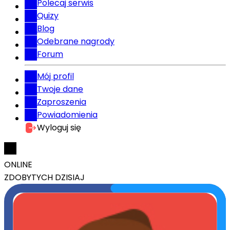
Polecaj serwis
Quizy
Blog
Odebrane nagrody
Forum
Mój profil
Twoje dane
Zaproszenia
Powiadomienia
Wyloguj się
ONLINE
ZDOBYTYCH DZISIAJ