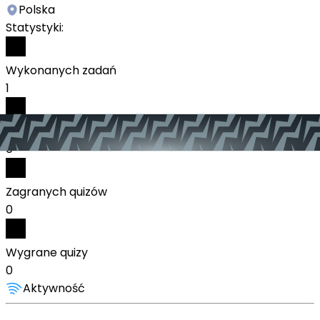
Polska
Statystyki:
Wykonanych zadań
1
Odebranych nagród
0
Zagranych quizów
0
Wygrane quizy
0
Aktywność