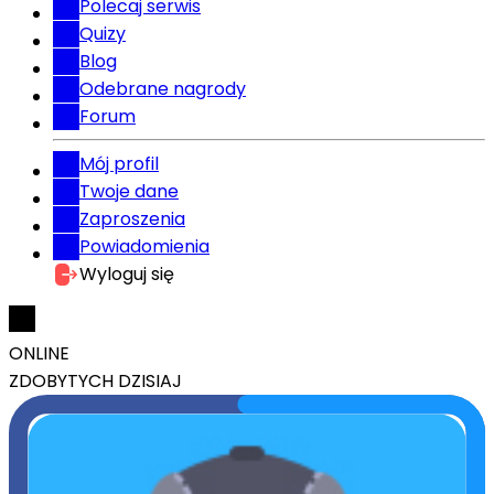
Polecaj serwis
Quizy
Blog
Odebrane nagrody
Forum
Mój profil
Twoje dane
Zaproszenia
Powiadomienia
Wyloguj się
ONLINE
ZDOBYTYCH DZISIAJ