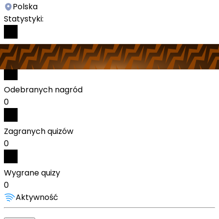
Polska
Statystyki:
Wykonanych zadań
4
Odebranych nagród
0
Zagranych quizów
0
Wygrane quizy
0
Aktywność