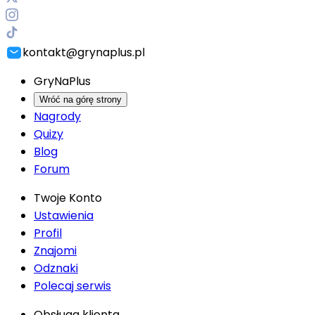
kontakt@grynaplus.pl
GryNaPlus
Wróć na górę strony
Nagrody
Quizy
Blog
Forum
Twoje Konto
Ustawienia
Profil
Znajomi
Odznaki
Polecaj serwis
Obsługa klienta