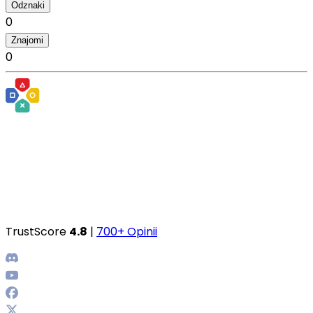
Odznaki
0
Znajomi
0
TrustScore
4.8
|
700+ Opinii