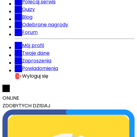
Polecaj serwis
Quizy
Blog
Odebrane nagrody
Forum
Mój profil
Twoje dane
Zaproszenia
Powiadomienia
Wyloguj się
ONLINE
ZDOBYTYCH DZISIAJ