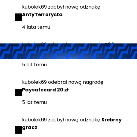
kubolek69
zdobył
nową odznakę
AntyTerrorysta
4 lata temu
kubolek69
odebrał
nową nagrodę
P90
(StatTrak™) | Ponurak
5 lat temu
kubolek69
odebrał
nową nagrodę
Paysafecard 20 zł
5 lat temu
kubolek69
zdobył
nową odznakę
Srebrny
gracz